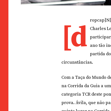
ropcap]N[
[d
Charles L
participa
ano tão i
partida d
circunstâncias.
Com a Taça do Mundo de
na Corrida da Guia a um
categoria TCR deste pon
prova. Ávila, que não p