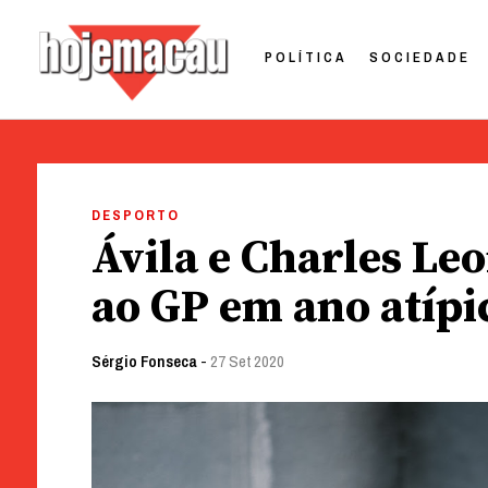
POLÍTICA
SOCIEDADE
Hoje Macau
Jornal em Língua Portuguesa
Skip
to
DESPORTO
content
Ávila e Charles L
ao GP em ano atípi
Sérgio Fonseca
-
27 Set 2020