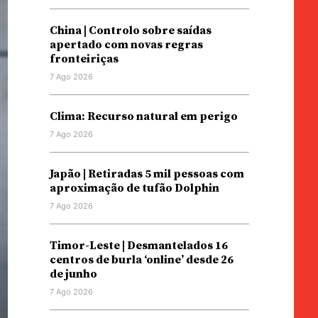
China | Controlo sobre saídas
apertado com novas regras
fronteiriças
7 Ago 2026
Clima: Recurso natural em perigo
7 Ago 2026
Japão | Retiradas 5 mil pessoas com
aproximação de tufão Dolphin
7 Ago 2026
Timor-Leste | Desmantelados 16
centros de burla ‘online’ desde 26
de junho
7 Ago 2026