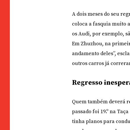
A dois meses do seu reg
coloca a fasquia muito a
os Audi, por exemplo, s
Em Zhuzhou, na primeira
andamento deles”, escla
outros carros já correr
Regresso inespe
Quem também deverá reg
passado foi 19.º na Taça
tinha planos para condu