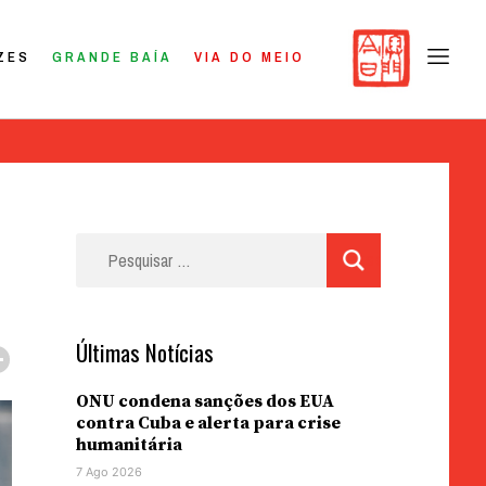
ZES
GRANDE BAÍA
VIA DO MEIO
Pesquisar
por:
Últimas Notícias
ONU condena sanções dos EUA
contra Cuba e alerta para crise
humanitária
7 Ago 2026