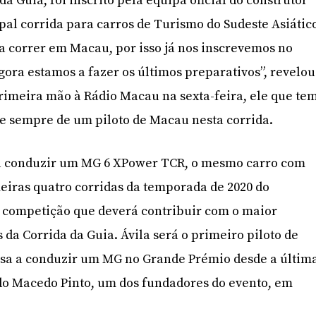
da Guia, foi inscrito pela equipa oficial do construtor
pal corrida para carros de Turismo do Sudeste Asiátic
 correr em Macau, por isso já nos inscrevemos no
gora estamos a fazer os últimos preparativos”, revelou
rimeira mão à Rádio Macau na sexta-feira, ele que te
de sempre de um piloto de Macau nesta corrida.
irá conduzir um MG 6 XPower TCR, o mesmo carro com
eiras quatro corridas da temporada de 2020 do
competição que deverá contribuir com o maior
da Corrida da Guia. Ávila será o primeiro piloto de
sa a conduzir um MG no Grande Prémio desde a últim
do Macedo Pinto, um dos fundadores do evento, em