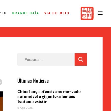
ZES
GRANDE BAÍA
VIA DO MEIO
Pesquisar
por:
Últimas Notícias
China lança ofensiva no mercado
automóvel e gigantes alemães
tentam resistir
6 Ago 2026