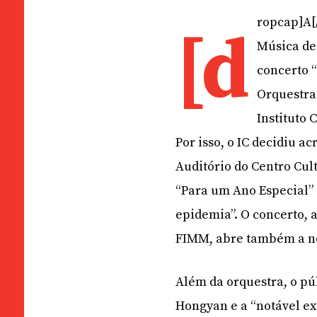
ropcap]A[/
[d
Música de
concerto 
Orquestra
Instituto 
Por isso, o IC decidiu 
Auditório do Centro Cul
“Para um Ano Especial” 
epidemia”. O concerto, 
FIMM, abre também a n
Além da orquestra, o p
Hongyan e a “notável e