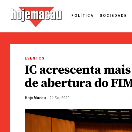
POLÍTICA
SOCIEDADE
Hoje Macau
Jornal em Língua Portuguesa
Skip
to
EVENTOS
content
IC acrescenta mais
de abertura do F
Hoje Macau
-
21 Set 2020