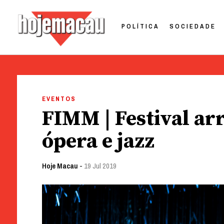
POLÍTICA
SOCIEDADE
Hoje Macau
Jornal em Língua Portuguesa
Skip
to
EVENTOS
content
FIMM | Festival a
ópera e jazz
Hoje Macau
-
19 Jul 2019