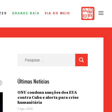
ZES
GRANDE BAÍA
VIA DO MEIO
Pesquisar
por:
Últimas Notícias
ONU condena sanções dos EUA
contra Cuba e alerta para crise
humanitária
7 Ago 2026