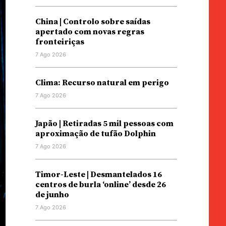
China | Controlo sobre saídas
apertado com novas regras
fronteiriças
7 Ago 2026
Clima: Recurso natural em perigo
7 Ago 2026
Japão | Retiradas 5 mil pessoas com
aproximação de tufão Dolphin
7 Ago 2026
Timor-Leste | Desmantelados 16
centros de burla ‘online’ desde 26
de junho
7 Ago 2026