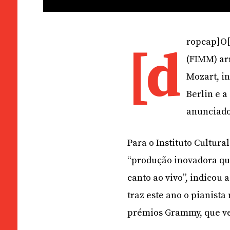
ropcap]O[
[d
(FIMM) ar
Mozart, i
Berlin e a
anunciado
Para o Instituto Cultura
“produção inovadora qu
canto ao vivo”, indicou 
traz este ano o pianista
prémios Grammy, que v