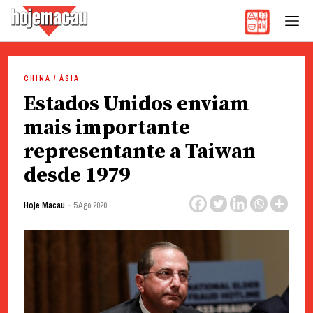
Hoje Macau
Jornal em Língua Portuguesa
Skip
to
CHINA / ÁSIA
content
Estados Unidos enviam
mais importante
representante a Taiwan
desde 1979
-
Hoje Macau
5 Ago 2020