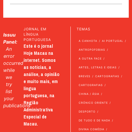
JORNAL EM
TEMAS
Issuu
LÍNGUA
PORTUGUESA
Panel:
A CANHOTA
AI PORTUGAL
Este é o jornal
An
ANTROPOFOBIAS
Hoje Macau na
error
internet. Somos
A OUTRA FACE
occurred
as notícias, a
ARTES, LETRAS E IDEIAS
while
análise, a opinião
we
BREVES
CARTOGRAFIAS
e muito mais, em
try
CARTOGRAFIAS
língua
list
portuguesa, na
CHINA / ÁSIA
your
Região
CRÓNICO ORIENTE
publications
Administrativa
DESPORTO
Especial de
DE TUDO E DE NADA
Macau.
DIVINA COMÉDIA