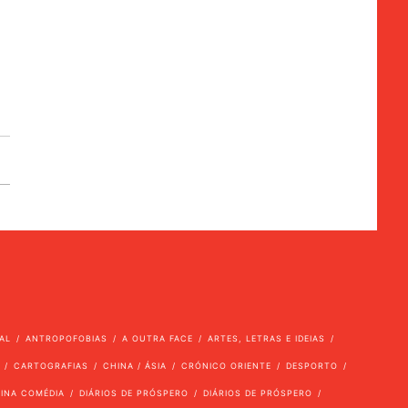
AL
ANTROPOFOBIAS
A OUTRA FACE
ARTES, LETRAS E IDEIAS
CARTOGRAFIAS
CHINA / ÁSIA
CRÓNICO ORIENTE
DESPORTO
VINA COMÉDIA
DIÁRIOS DE PRÓSPERO
DIÁRIOS DE PRÓSPERO