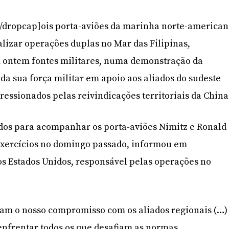
/dropcap]ois porta-aviões da marinha norte-america
alizar operações duplas no Mar das Filipinas,
 ontem fontes militares, numa demonstração da
da sua força militar em apoio aos aliados do sudeste
pressionados pelas reivindicações territoriais da China
ados para acompanhar os porta-aviões Nimitz e Ronald
xercícios no domingo passado, informou em
os Estados Unidos, responsável pelas operações no
am o nosso compromisso com os aliados regionais (…)
enfrentar todos os que desafiam as normas