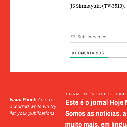
JS Shimayuki (TV-3513).
Subscrever
0
COMENTÁRIOS
JORNAL EM LÍNGUA PORTUGUE
Issuu Panel:
An error
Este é o jornal Hoje 
occurred while we try
Somos as notícias, a 
list your publications
muito mais, em língu