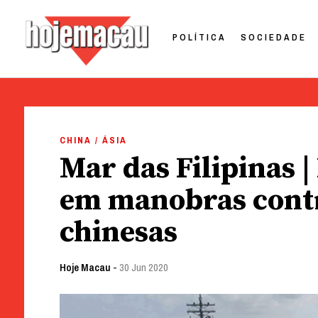
POLÍTICA
SOCIEDADE
Hoje Macau
Jornal em Língua Portuguesa
Skip
to
CHINA / ÁSIA
content
Mar das Filipinas |
em manobras contr
chinesas
Hoje Macau
-
30 Jun 2020