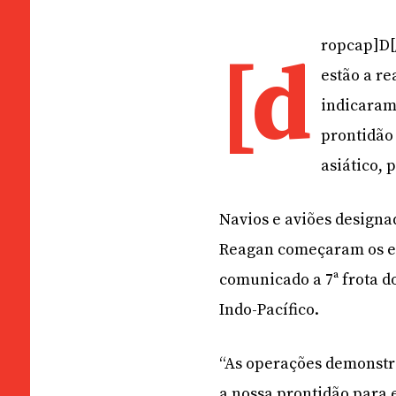
ropcap]D[
[d
estão a re
indicaram
prontidão 
asiático, 
Navios e aviões design
Reagan começaram os e
comunicado a 7ª frota d
Indo-Pacífico.
“As operações demonstr
a nossa prontidão para 