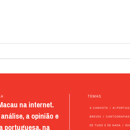
SA
TEMAS
Macau na internet.
A CANHOTA
AI PORTUG
análise, a opinião e
BREVES
CARTOGRAFIAS
a portuguesa, na
DE TUDO E DE NADA
DI