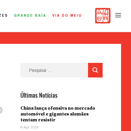
ZES
GRANDE BAÍA
VIA DO MEIO
Pesquisar
por:
Últimas Notícias
China lança ofensiva no mercado
automóvel e gigantes alemães
tentam resistir
6 Ago 2026