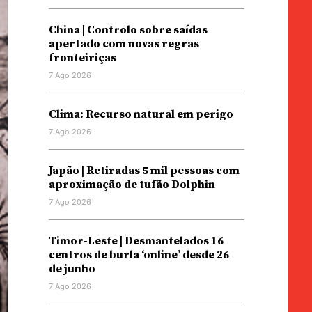
China | Controlo sobre saídas
apertado com novas regras
fronteiriças
7 Ago 2026
Clima: Recurso natural em perigo
7 Ago 2026
Japão | Retiradas 5 mil pessoas com
aproximação de tufão Dolphin
7 Ago 2026
Timor-Leste | Desmantelados 16
centros de burla ‘online’ desde 26
de junho
7 Ago 2026