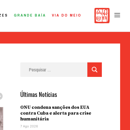
ZES
GRANDE BAÍA
VIA DO MEIO
Pesquisar
por:
Últimas Notícias
ONU condena sanções dos EUA
contra Cuba e alerta para crise
humanitária
7 Ago 2026