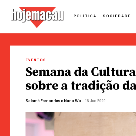
POLÍTICA
SOCIEDADE
Hoje Macau
Jornal em Língua Portuguesa
Skip
to
EVENTOS
content
Semana da Cultura 
sobre a tradição d
Salomé Fernandes
e
Nunu Wu
-
18 Jun 2020