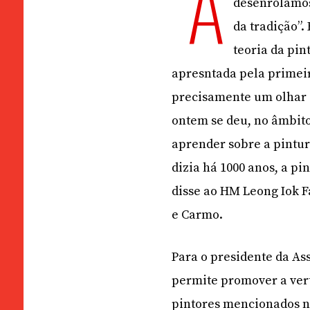
“A
desenrolamos 
da tradição”.
teoria da pin
apresntada pela primeira
precisamente um olhar s
ontem se deu, no âmbit
aprender sobre a pintur
dizia há 1000 anos, a pi
disse ao HM Leong Iok F
e Carmo.
Para o presidente da As
permite promover a verte
pintores mencionados no