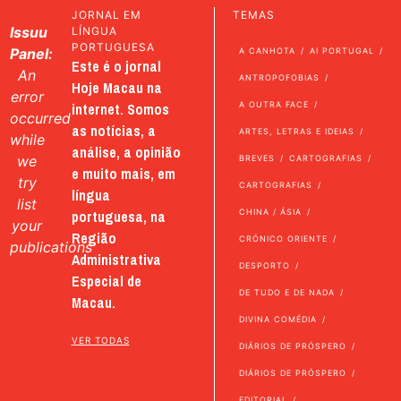
JORNAL EM
TEMAS
Issuu
LÍNGUA
PORTUGUESA
Panel:
A CANHOTA
AI PORTUGAL
Este é o jornal
An
ANTROPOFOBIAS
Hoje Macau na
error
internet. Somos
A OUTRA FACE
occurred
as notícias, a
ARTES, LETRAS E IDEIAS
while
análise, a opinião
we
BREVES
CARTOGRAFIAS
e muito mais, em
try
CARTOGRAFIAS
língua
list
portuguesa, na
CHINA / ÁSIA
your
Região
CRÓNICO ORIENTE
publications
Administrativa
DESPORTO
Especial de
DE TUDO E DE NADA
Macau.
DIVINA COMÉDIA
VER TODAS
DIÁRIOS DE PRÓSPERO
DIÁRIOS DE PRÓSPERO
EDITORIAL