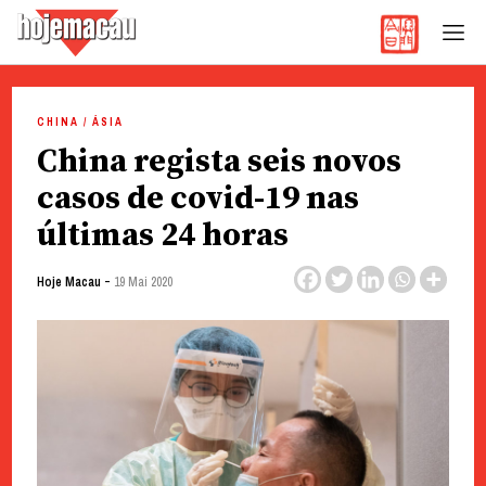
Hoje Macau
Jornal em Língua Portuguesa
Skip
to
CHINA / ÁSIA
content
China regista seis novos
casos de covid-19 nas
últimas 24 horas
-
Hoje Macau
19 Mai 2020