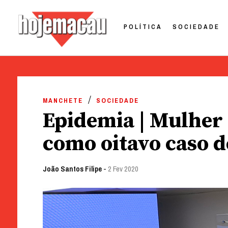
POLÍTICA
SOCIEDADE
Hoje Macau
Jornal em Língua Portuguesa
Skip
to
MANCHETE
SOCIEDADE
content
Epidemia | Mulher 
como oitavo caso 
João Santos Filipe
-
2 Fev 2020