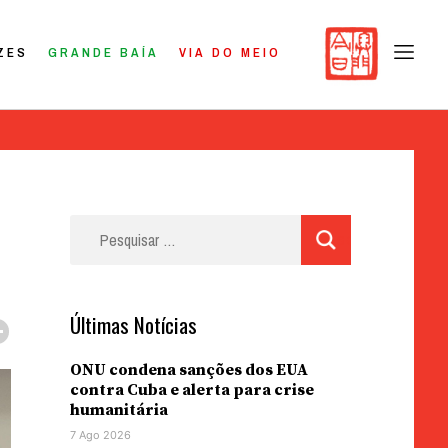
ZES
GRANDE BAÍA
VIA DO MEIO
Pesquisar
por:
n
Últimas Notícias
ONU condena sanções dos EUA
contra Cuba e alerta para crise
humanitária
7 Ago 2026