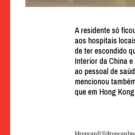
A residente só fico
aos hospitais loca
de ter escondido q
Interior da China e
ao pessoal de saúd
mencionou também 
que em Hong Kong 
[dropcap]U[/dropcap]ma