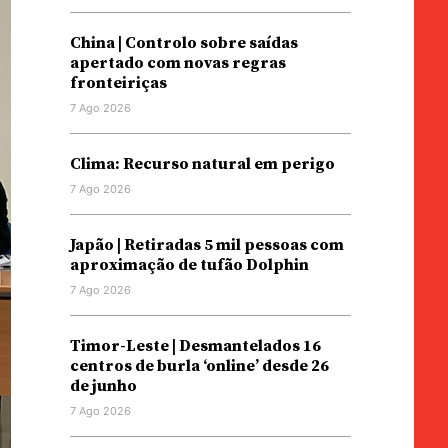
China | Controlo sobre saídas
apertado com novas regras
fronteiriças
7 Ago 2026
Clima: Recurso natural em perigo
7 Ago 2026
Japão | Retiradas 5 mil pessoas com
aproximação de tufão Dolphin
7 Ago 2026
Timor-Leste | Desmantelados 16
centros de burla ‘online’ desde 26
de junho
7 Ago 2026