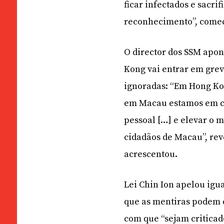
ficar infectados e sacr
reconhecimento”, começo
O director dos SSM apon
Kong vai entrar em grev
ignoradas: “Em Hong Kon
em Macau estamos em co
pessoal […] e elevar o 
cidadãos de Macau”, reve
acrescentou.
Lei Chin Ion apelou igu
que as mentiras podem c
com que “sejam criticado