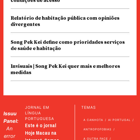
condições de acesso
Relatório de habitação pública com opiniões
divergentes
Song Pek Kei define como prioridades serviços
de saúde e habitação
Invisuais | Song Pek Kei quer mais e melhores
medidas
JORNAL EM
TEMAS
Issuu
LÍNGUA
PORTUGUESA
Panel:
A CANHOTA
AI PORTUGAL
Este é o jornal
An
ANTROPOFOBIAS
Hoje Macau na
error
A OUTRA FACE