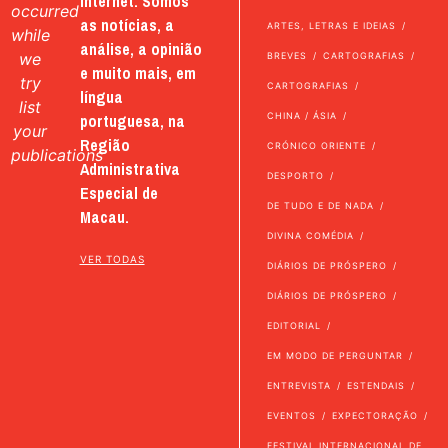
internet. Somos
occurred
as notícias, a
ARTES, LETRAS E IDEIAS
while
análise, a opinião
we
BREVES
CARTOGRAFIAS
e muito mais, em
try
CARTOGRAFIAS
língua
list
portuguesa, na
CHINA / ÁSIA
your
Região
CRÓNICO ORIENTE
publications
Administrativa
DESPORTO
Especial de
DE TUDO E DE NADA
Macau.
DIVINA COMÉDIA
VER TODAS
DIÁRIOS DE PRÓSPERO
DIÁRIOS DE PRÓSPERO
EDITORIAL
EM MODO DE PERGUNTAR
ENTREVISTA
ESTENDAIS
EVENTOS
EXPECTORAÇÃO
FESTIVAL INTERNACIONAL DE