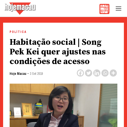
Hoje Macau
Jornal em Língua Portuguesa
Skip
to
POLÍTICA
content
Habitação social | Song
Pek Kei quer ajustes nas
condições de acesso
-
Hoje Macau
3 Set 2019