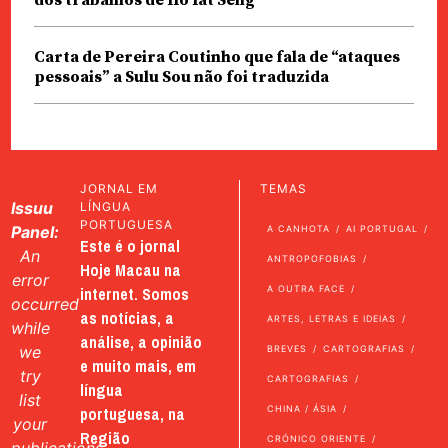
Carta de Pereira Coutinho que fala de “ataques
pessoais” a Sulu Sou não foi traduzida
JORNAL EM
TEMAS
Issuu
LÍNGUA
PORTUGUESA
Panel:
A CANHOTA
AI PORTUGAL
Este é o jornal
An
ANTROPOFOBIAS
Hoje Macau na
error
internet. Somos
A OUTRA FACE
occurred
as notícias, a
ARTES, LETRAS E IDEIAS
while
análise, a opinião
we
BREVES
CARTOGRAFIAS
e muito mais, em
try
CARTOGRAFIAS
língua
list
portuguesa, na
CHINA / ÁSIA
your
Região
CRÓNICO ORIENTE
publications