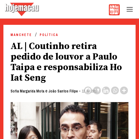
Hoje Macau
Jornal em Língua Portuguesa
Skip
to
MANCHETE
POLÍTICA
content
AL | Coutinho retira
pedido de louvor a Paulo
Taipa e responsabiliza Ho
Iat Seng
e
-
Sofia Margarida Mota
João Santos Filipe
12 Jul 2019