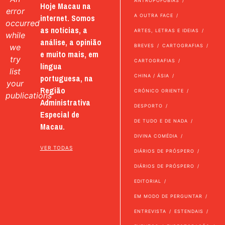
ANTROPOFOBIAS
Hoje Macau na
error
internet. Somos
A OUTRA FACE
occurred
as notícias, a
ARTES, LETRAS E IDEIAS
while
análise, a opinião
we
BREVES
CARTOGRAFIAS
e muito mais, em
try
CARTOGRAFIAS
língua
list
portuguesa, na
CHINA / ÁSIA
your
Região
CRÓNICO ORIENTE
publications
Administrativa
DESPORTO
Especial de
DE TUDO E DE NADA
Macau.
DIVINA COMÉDIA
VER TODAS
DIÁRIOS DE PRÓSPERO
DIÁRIOS DE PRÓSPERO
EDITORIAL
EM MODO DE PERGUNTAR
ENTREVISTA
ESTENDAIS