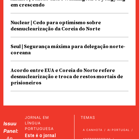
em crescendo
Nuclear | Cedo para optimismo sobre
desnuclearização da Coreia do Norte
Seul | Segurança máxima para delegação norte-
coreana
Acordo entre EUA e Coreia do Norte refere
desnuclearização e troca de restos mortais de
prisioneiros
JORNAL EM
TEMAS
Issuu
LÍNGUA
PORTUGUESA
Panel:
A CANHOTA
AI PORTUGAL
Este é o jornal
An