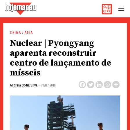
Hoje Macau
Jornal em Língua Portuguesa
Skip
to
CHINA / ÁSIA
content
Nuclear | Pyongyang
aparenta reconstruir
centro de lançamento de
mísseis
-
Andreia Sofia Silva
7 Mar 2019