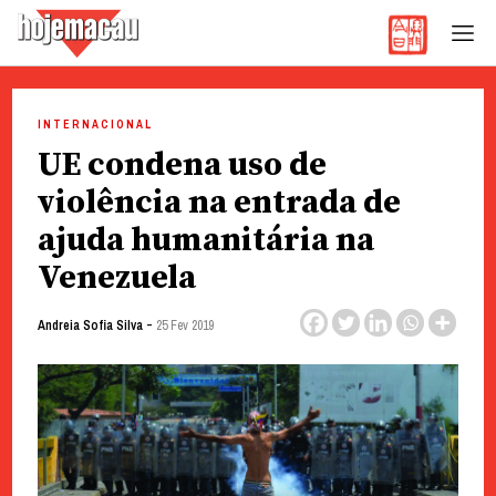
Hoje Macau
Jornal em Língua Portuguesa
Skip
to
INTERNACIONAL
content
UE condena uso de
violência na entrada de
ajuda humanitária na
Venezuela
-
Andreia Sofia Silva
25 Fev 2019