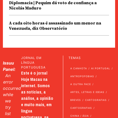
Diplomacia | Pequim dá voto de confiança a
Nicolás Maduro
A cada oito horas é assassinado um menor na
Venezuela, diz Observatório
JORNAL EM
TEMAS
Issuu
LÍNGUA
PORTUGUESA
Panel:
A CANHOTA
AI PORTUGAL
Este é o jornal
An
ANTROPOFOBIAS
Hoje Macau na
error
internet. Somos
A OUTRA FACE
occurred
as notícias, a
ARTES, LETRAS E IDEIAS
while
análise, a opinião
we
BREVES
CARTOGRAFIAS
e muito mais, em
try
CARTOGRAFIAS
língua
list
portuguesa, na
CHINA / ÁSIA