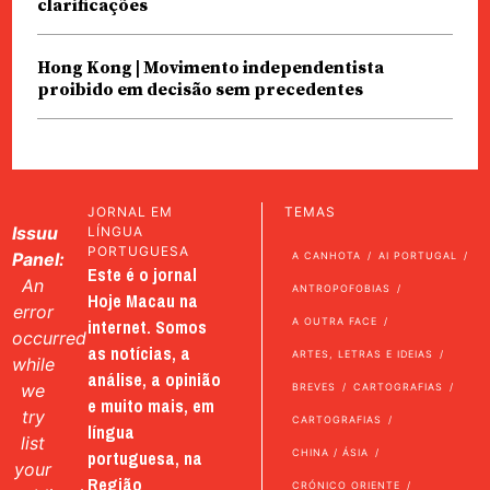
clarificações
Hong Kong | Movimento independentista
proibido em decisão sem precedentes
JORNAL EM
TEMAS
Issuu
LÍNGUA
PORTUGUESA
Panel:
A CANHOTA
AI PORTUGAL
Este é o jornal
An
ANTROPOFOBIAS
Hoje Macau na
error
internet. Somos
A OUTRA FACE
occurred
as notícias, a
ARTES, LETRAS E IDEIAS
while
análise, a opinião
we
BREVES
CARTOGRAFIAS
e muito mais, em
try
CARTOGRAFIAS
língua
list
portuguesa, na
CHINA / ÁSIA
your
Região
CRÓNICO ORIENTE