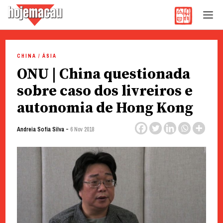
Hoje Macau
Jornal em Língua Portuguesa
Skip
to
CHINA / ÁSIA
content
ONU | China questionada
sobre caso dos livreiros e
autonomia de Hong Kong
-
Andreia Sofia Silva
6 Nov 2018