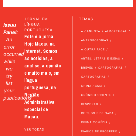
JORNAL EM
TEMAS
Issuu
LÍNGUA
PORTUGUESA
Panel:
A CANHOTA
AI PORTUGAL
Este é o jornal
An
ANTROPOFOBIAS
Hoje Macau na
error
internet. Somos
A OUTRA FACE
occurred
as notícias, a
ARTES, LETRAS E IDEIAS
while
análise, a opinião
we
BREVES
CARTOGRAFIAS
e muito mais, em
try
CARTOGRAFIAS
língua
list
portuguesa, na
CHINA / ÁSIA
your
Região
CRÓNICO ORIENTE
publications
Administrativa
DESPORTO
Especial de
DE TUDO E DE NADA
Macau.
DIVINA COMÉDIA
VER TODAS
DIÁRIOS DE PRÓSPERO