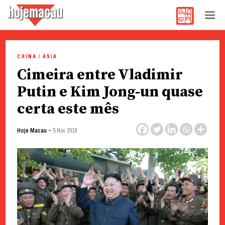
Hoje Macau
Jornal em Língua Portuguesa
Skip
to
CHINA / ÁSIA
content
Cimeira entre Vladimir
Putin e Kim Jong-un quase
certa este mês
-
Hoje Macau
5 Nov 2018