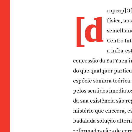
ropcap]O[
[d
física, ao
semelhanç
Centro In
a infra-es
concessão da Yat Yuen 
do que qualquer partícu
espécie sombra teórica.
pelos sentidos imediatos
da sua existência são re
mistério que encerra, e
badalada solução alter
reformados cães de cor