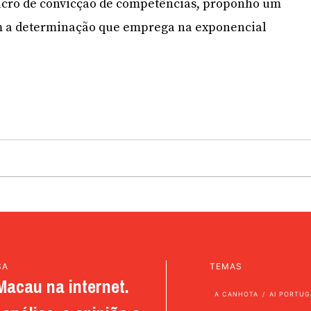
cro de convicção de competências, proponho um
m a determinação que emprega na exponencial
SA
TEMAS
Macau na internet.
A CANHOTA
AI PORTUG