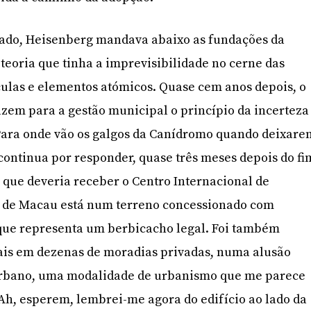
ssado, Heisenberg mandava abaixo as fundações da
 teoria que tinha a imprevisibilidade no cerne das
ículas e elementos atómicos. Quase cem anos depois, o
azem para a gestão municipal o princípio da incerteza
Para onde vão os galgos da Canídromo quando deixare
 continua por responder, quase três meses depois do fi
o que deveria receber o Centro Internacional de
 de Macau está num terreno concessionado com
o que representa um berbicacho legal. Foi também
mais em dezenas de moradias privadas, numa alusão
urbano, uma modalidade de urbanismo que me parece
 Ah, esperem, lembrei-me agora do edifício ao lado da