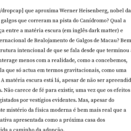
/dropcap] que aproxima Werner Heisenberg, nobel d
s galgos que correram na pista do Canídromo? Qual a
a entre a matéria escura (em inglês dark matter) e
ternacional de Realojamento de Galgos de Macau? Bem
trutura intencional de que se fala desde que terminou
interage menos com a realidade, como a concebemos,
la que só actua em termos gravitacionais, como uma
 A matéria escura está lá, apesar de não ser apreendi
. Não carece de fé para existir, uma vez que os efeitos
gistados por vestígios evidentes. Mas, apesar do
ste mistério da física moderna é bem mais real que a
nativa apresentada como a próxima casa dos
rida a caminho da adopção.