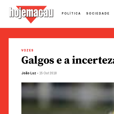
POLÍTICA
SOCIEDADE
Hoje Macau
Jornal em Língua Portuguesa
Skip
to
VOZES
content
Galgos e a incertez
João Luz
-
15 Out 2018