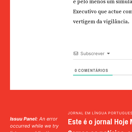
e pelo menos um simula
Executivo que actue co
vertigem da vigilância.
Subscrever
0
COMENTÁRIOS
JORNAL EM LÍNGUA PORTUGUE
Issuu Panel:
An error
Este é o jornal Hoje 
occurred while we try