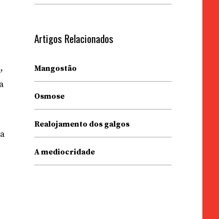
a
Artigos Relacionados
,
Mangostão
 a
Osmose
Realojamento dos galgos
da
A mediocridade