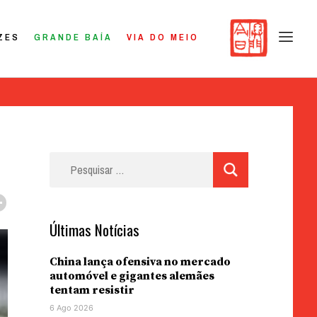
ZES
GRANDE BAÍA
VIA DO MEIO
Pesquisar
por:
Últimas Notícias
China lança ofensiva no mercado
automóvel e gigantes alemães
tentam resistir
6 Ago 2026