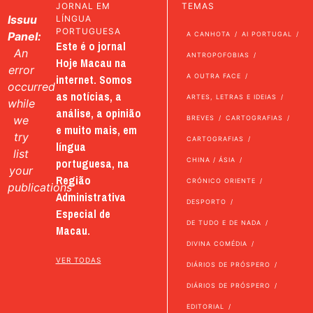
JORNAL EM
TEMAS
Issuu
LÍNGUA
PORTUGUESA
Panel:
A CANHOTA
AI PORTUGAL
Este é o jornal
An
ANTROPOFOBIAS
Hoje Macau na
error
internet. Somos
A OUTRA FACE
occurred
as notícias, a
ARTES, LETRAS E IDEIAS
while
análise, a opinião
we
BREVES
CARTOGRAFIAS
e muito mais, em
try
CARTOGRAFIAS
língua
list
portuguesa, na
CHINA / ÁSIA
your
Região
CRÓNICO ORIENTE
publications
Administrativa
DESPORTO
Especial de
DE TUDO E DE NADA
Macau.
DIVINA COMÉDIA
VER TODAS
DIÁRIOS DE PRÓSPERO
DIÁRIOS DE PRÓSPERO
EDITORIAL