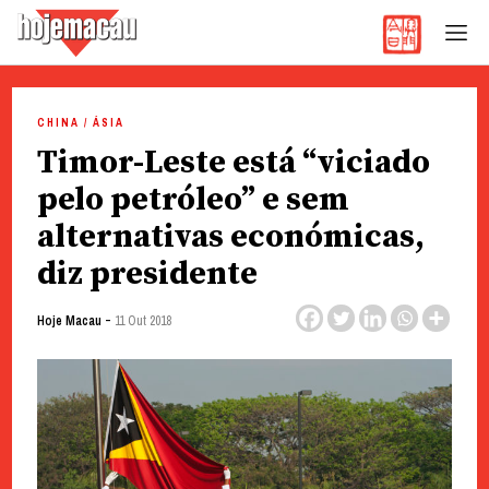
Hoje Macau
Jornal em Língua Portuguesa
Skip
to
CHINA / ÁSIA
content
Timor-Leste está “viciado
pelo petróleo” e sem
alternativas económicas,
diz presidente
-
Hoje Macau
11 Out 2018