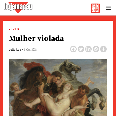
Hoje Macau
Jornal em Língua Portuguesa
Skip
to
VOZES
content
Mulher violada
-
João Luz
8 Out 2018