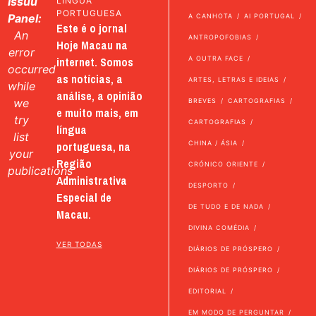
Issuu
LÍNGUA
PORTUGUESA
Panel:
A CANHOTA
AI PORTUGAL
Este é o jornal
An
ANTROPOFOBIAS
Hoje Macau na
error
internet. Somos
A OUTRA FACE
occurred
as notícias, a
ARTES, LETRAS E IDEIAS
while
análise, a opinião
we
BREVES
CARTOGRAFIAS
e muito mais, em
try
CARTOGRAFIAS
língua
list
portuguesa, na
CHINA / ÁSIA
your
Região
CRÓNICO ORIENTE
publications
Administrativa
DESPORTO
Especial de
DE TUDO E DE NADA
Macau.
DIVINA COMÉDIA
VER TODAS
DIÁRIOS DE PRÓSPERO
DIÁRIOS DE PRÓSPERO
EDITORIAL
EM MODO DE PERGUNTAR