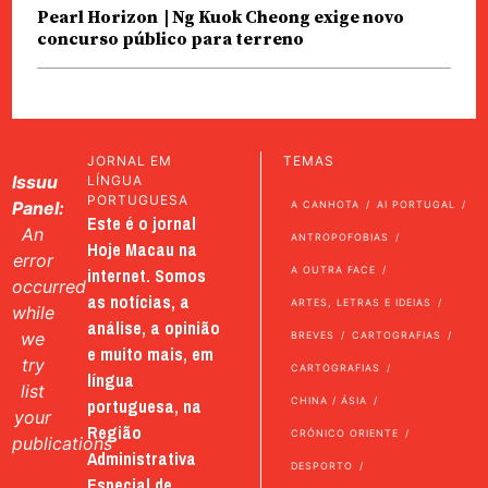
Pearl Horizon | Ng Kuok Cheong exige novo
concurso público para terreno
JORNAL EM
TEMAS
Issuu
LÍNGUA
PORTUGUESA
Panel:
A CANHOTA
AI PORTUGAL
Este é o jornal
An
ANTROPOFOBIAS
Hoje Macau na
error
internet. Somos
A OUTRA FACE
occurred
as notícias, a
ARTES, LETRAS E IDEIAS
while
análise, a opinião
we
BREVES
CARTOGRAFIAS
e muito mais, em
try
CARTOGRAFIAS
língua
list
portuguesa, na
CHINA / ÁSIA
your
Região
CRÓNICO ORIENTE
publications
Administrativa
DESPORTO
Especial de