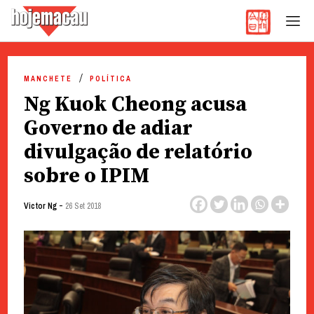
Hoje Macau
Jornal em Língua Portuguesa
Skip
to
MANCHETE
POLÍTICA
content
Ng Kuok Cheong acusa
Governo de adiar
divulgação de relatório
sobre o IPIM
-
Victor Ng
26 Set 2018