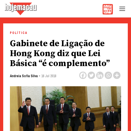
Hoje Macau
Jornal em Língua Portuguesa
Skip
to
POLÍTICA
content
Gabinete de Ligação de
Hong Kong diz que Lei
Básica “é complemento”
-
Andreia Sofia Silva
16 Jul 2018