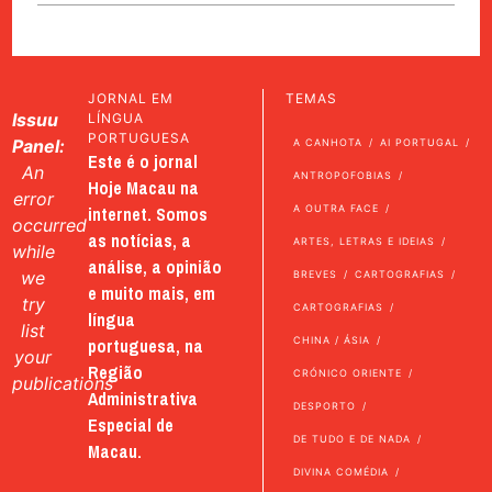
JORNAL EM
TEMAS
Issuu
LÍNGUA
PORTUGUESA
Panel:
A CANHOTA
AI PORTUGAL
Este é o jornal
An
ANTROPOFOBIAS
Hoje Macau na
error
internet. Somos
A OUTRA FACE
occurred
as notícias, a
ARTES, LETRAS E IDEIAS
while
análise, a opinião
we
BREVES
CARTOGRAFIAS
e muito mais, em
try
CARTOGRAFIAS
língua
list
portuguesa, na
CHINA / ÁSIA
your
Região
CRÓNICO ORIENTE
publications
Administrativa
DESPORTO
Especial de
DE TUDO E DE NADA
Macau.
DIVINA COMÉDIA