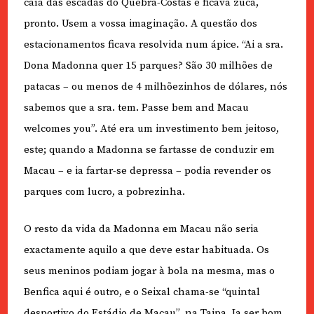
caía das escadas do Quebra-Costas e ficava zuca,
pronto. Usem a vossa imaginação. A questão dos
estacionamentos ficava resolvida num ápice. “Ai a sra.
Dona Madonna quer 15 parques? São 30 milhões de
patacas – ou menos de 4 milhõezinhos de dólares, nós
sabemos que a sra. tem. Passe bem and Macau
welcomes you”. Até era um investimento bem jeitoso,
este; quando a Madonna se fartasse de conduzir em
Macau – e ia fartar-se depressa – podia revender os
parques com lucro, a pobrezinha.
O resto da vida da Madonna em Macau não seria
exactamente aquilo a que deve estar habituada. Os
seus meninos podiam jogar à bola na mesma, mas o
Benfica aqui é outro, e o Seixal chama-se “quintal
desportivo do Estádio de Macau”, na Taipa. Ia ser bom