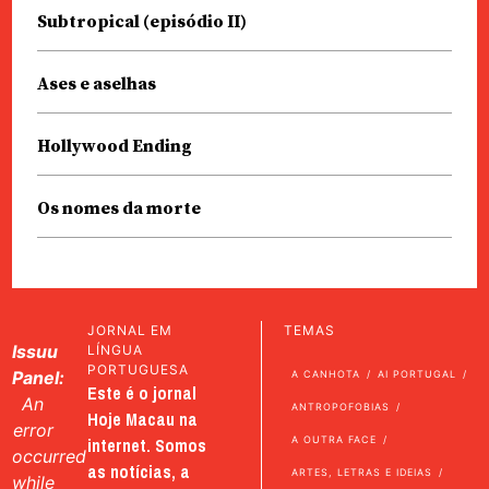
Subtropical (episódio II)
Ases e aselhas
Hollywood Ending
Os nomes da morte
JORNAL EM
TEMAS
Issuu
LÍNGUA
PORTUGUESA
Panel:
A CANHOTA
AI PORTUGAL
Este é o jornal
An
ANTROPOFOBIAS
Hoje Macau na
error
internet. Somos
A OUTRA FACE
occurred
as notícias, a
ARTES, LETRAS E IDEIAS
while