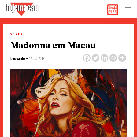
Hoje Macau
Jornal em Língua Portuguesa
Skip
to
VOZES
content
Madonna em Macau
-
Leocardo
12 Jul 2018