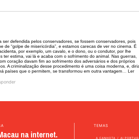
a ser defendida pelos conservadores, se fossem conservadores, pois
e de “golpe de misericórdia”, e estamos carecas de ver no cinema. É
cidenta, por exemplo, um cavalo, e o dono, ou o condutor, por lhe
es ter estima, vai lá e acaba com o sofrimento do animal. Nas guerras,
om coração davam fim ao sofrimento dos adversários e dos próprios
s. A criminalização desse procedimento é uma coisa moderna, e, diri
há países que o permitem, se transformou em outra vantagem
…
Ler
sponder
SA
TEMAS
Macau na internet.
A CANHOTA
AI PORTUG