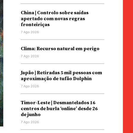
China | Controlo sobre saídas
apertado com novas regras
fronteiriças
7 Ago 2026
Clima: Recurso natural em perigo
7 Ago 2026
Japão | Retiradas 5 mil pessoas com
aproximação de tufão Dolphin
7 Ago 2026
Timor-Leste | Desmantelados 16
centros de burla ‘online’ desde 26
de junho
7 Ago 2026