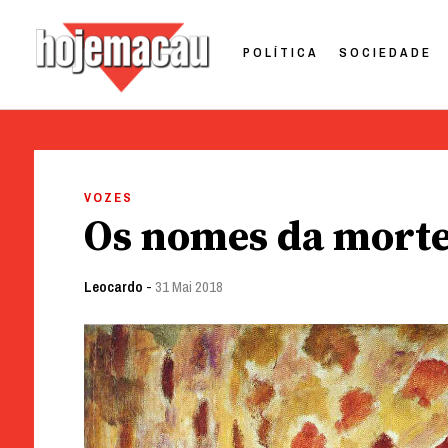
POLÍTICA
SOCIEDADE
Hoje Macau
Jornal em Língua Portuguesa
Skip
to
VOZES
content
Os nomes da mort
Leocardo
-
31 Mai 2018