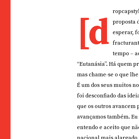
ropcapstyl
[d
proposta d
esperar, f
fracturant
tempo – a
“Eutanásia”. Há quem pre
mas chame-se o que lhe 
É um dos seus muitos no
foi desconfiado das ide
que os outros avancem p
avançamos também. Eu s
entendo e aceito que nã
nacional mais alargad