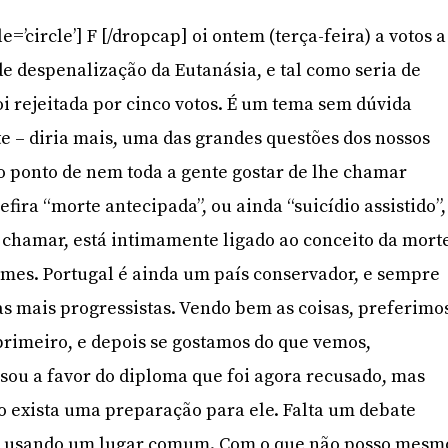
e=’circle’] F [/dropcap] oi ontem (terça-feira) a votos a
e despenalização da Eutanásia, e tal como seria de
oi rejeitada por cinco votos. É um tema sem dúvida
e – diria mais, uma das grandes questões dos nossos
o ponto de nem toda a gente gostar de lhe chamar
fira “morte antecipada”, ou ainda “suicídio assistido”,
chamar, está intimamente ligado ao conceito da morte
mes. Portugal é ainda um país conservador, e sempre
ias mais progressistas. Vendo bem as coisas, preferimo
rimeiro, e depois se gostamos do que vemos,
ou a favor do diploma que foi agora recusado, mas
o exista uma preparação para ele. Falta um debate
o, usando um lugar comum. Com o que não posso mesm