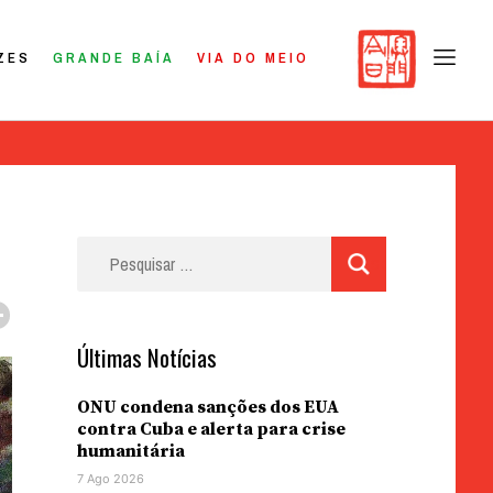
ZES
GRANDE BAÍA
VIA DO MEIO
Pesquisar
por:
Últimas Notícias
ONU condena sanções dos EUA
contra Cuba e alerta para crise
humanitária
7 Ago 2026