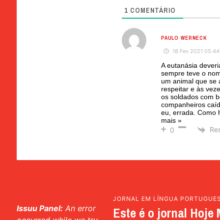
1
COMENTÁRIO
PAULO WERNECK
18 Fev 2021 05:44
A eutanásia deveri
sempre teve o nom
um animal que se a
respeitar e às vez
os soldados com b
companheiros caído
eu, errada. Como 
mais »
Re
0
JORNAL EM LÍNGUA PORTUGUE
Issuu Panel:
An error
Este é o jornal Hoje 