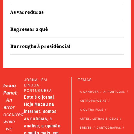
As varreduras
Regressar a quê
Burroughs à presidência!
JORNAL EM
TEMAS
Issuu
LÍNGUA
PORTUGUESA
Panel:
A CANHOTA
AI PORTUGAL
Este é o jornal
An
ANTROPOFOBIAS
Hoje Macau na
error
internet. Somos
A OUTRA FACE
occurred
as notícias, a
ARTES, LETRAS E IDEIAS
while
análise, a opinião
we
BREVES
CARTOGRAFIAS
e muito mais, em