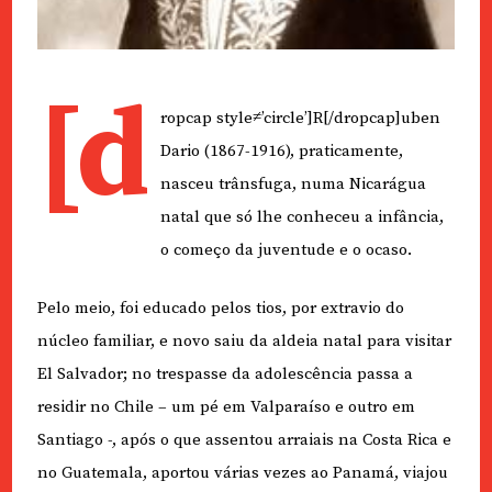
[d
ropcap style≠’circle’]R[/dropcap]uben
Dario (1867-1916), praticamente,
nasceu trânsfuga, numa Nicarágua
natal que só lhe conheceu a infância,
o começo da juventude e o ocaso.
Pelo meio, foi educado pelos tios, por extravio do
núcleo familiar, e novo saiu da aldeia natal para visitar
El Salvador; no trespasse da adolescência passa a
residir no Chile – um pé em Valparaíso e outro em
Santiago -, após o que assentou arraiais na Costa Rica e
no Guatemala, aportou várias vezes ao Panamá, viajou