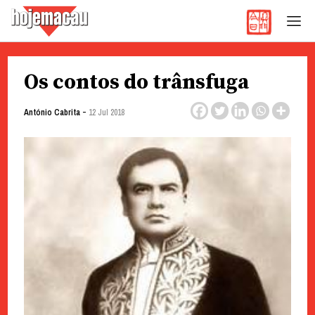
Hoje Macau
Jornal em Língua Portuguesa
Skip
Os contos do trânsfuga
to
content
-
António Cabrita
12 Jul 2018