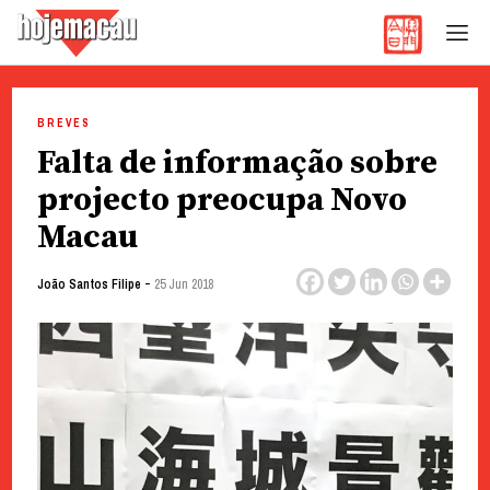
Hoje Macau
Jornal em Língua Portuguesa
Skip
to
BREVES
content
Falta de informação sobre
projecto preocupa Novo
Macau
-
João Santos Filipe
25 Jun 2018