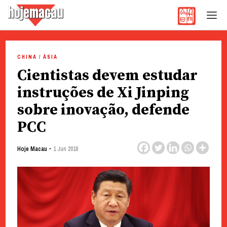
Hoje Macau
Jornal em Língua Portuguesa
Skip
to
CHINA / ÁSIA
content
Cientistas devem estudar
instruções de Xi Jinping
sobre inovação, defende
PCC
-
Hoje Macau
1 Jun 2018