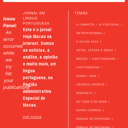
JORNAL EM
TEMAS
Issuu
LÍNGUA
PORTUGUESA
Panel:
A CANHOTA
AI PORTUGAL
Este é o jornal
An
ANTROPOFOBIAS
Hoje Macau na
error
internet. Somos
A OUTRA FACE
occurred
as notícias, a
ARTES, LETRAS E IDEIAS
while
análise, a opinião
we
BREVES
CARTOGRAFIAS
e muito mais, em
try
CARTOGRAFIAS
língua
list
portuguesa, na
CHINA / ÁSIA
your
Região
CRÓNICO ORIENTE
publications
Administrativa
DESPORTO
Especial de
DE TUDO E DE NADA
Macau.
DIVINA COMÉDIA
VER TODAS
DIÁRIOS DE PRÓSPERO
DIÁRIOS DE PRÓSPERO