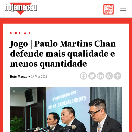
Hoje Macau
Jornal em Língua Portuguesa
Skip
to
SOCIEDADE
content
Jogo | Paulo Martins Chan
defende mais qualidade e
menos quantidade
-
Hoje Macau
17 Mai 2018