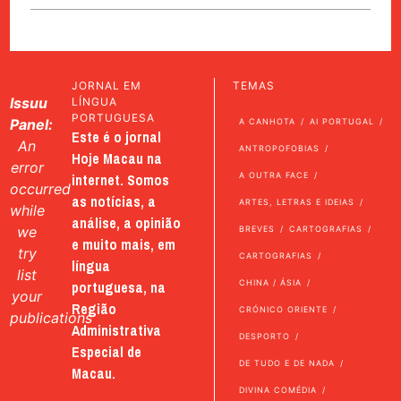
JORNAL EM
TEMAS
Issuu
LÍNGUA
PORTUGUESA
Panel:
A CANHOTA
AI PORTUGAL
Este é o jornal
An
ANTROPOFOBIAS
Hoje Macau na
error
internet. Somos
A OUTRA FACE
occurred
as notícias, a
ARTES, LETRAS E IDEIAS
while
análise, a opinião
we
BREVES
CARTOGRAFIAS
e muito mais, em
try
CARTOGRAFIAS
língua
list
portuguesa, na
CHINA / ÁSIA
your
Região
CRÓNICO ORIENTE
publications
Administrativa
DESPORTO
Especial de
DE TUDO E DE NADA
Macau.
DIVINA COMÉDIA