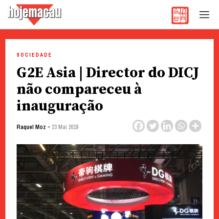
Hoje Macau
Jornal em Língua Portuguesa
Skip
to
SOCIEDADE
content
G2E Asia | Director do DICJ
não compareceu à
inauguração
-
Raquel Moz
23 Mai 2019