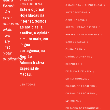
Issuu
PORTUGUESA
Panel:
A CANHOTA
AI PORTUGAL
Este é o jornal
An
ANTROPOFOBIAS
Hoje Macau na
error
internet. Somos
A OUTRA FACE
occurred
as notícias, a
ARTES, LETRAS E IDEIAS
while
análise, a opinião
we
BREVES
CARTOGRAFIAS
e muito mais, em
try
CARTOGRAFIAS
língua
list
portuguesa, na
CHINA / ÁSIA
your
Região
CRÓNICO ORIENTE
publications
Administrativa
DESPORTO
Especial de
DE TUDO E DE NADA
Macau.
DIVINA COMÉDIA
VER TODAS
DIÁRIOS DE PRÓSPERO
DIÁRIOS DE PRÓSPERO
EDITORIAL
EM MODO DE PERGUNTAR