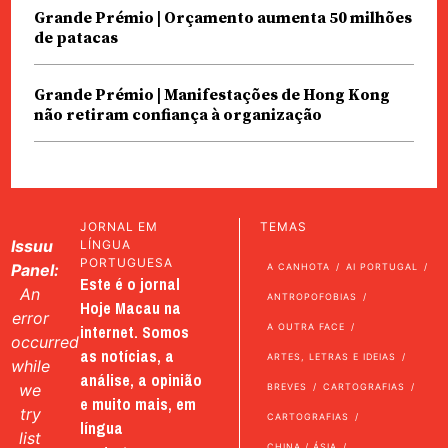
Grande Prémio | Orçamento aumenta 50 milhões
de patacas
Grande Prémio | Manifestações de Hong Kong
não retiram confiança à organização
JORNAL EM
TEMAS
Issuu
LÍNGUA
PORTUGUESA
Panel:
A CANHOTA
AI PORTUGAL
Este é o jornal
An
ANTROPOFOBIAS
Hoje Macau na
error
internet. Somos
A OUTRA FACE
occurred
as notícias, a
ARTES, LETRAS E IDEIAS
while
análise, a opinião
we
BREVES
CARTOGRAFIAS
e muito mais, em
try
CARTOGRAFIAS
língua
list
CHINA / ÁSIA