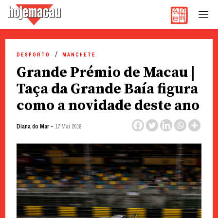
Hoje Macau
Jornal em Língua Portuguesa
Skip
to
DESPORTO
MANCHETE
content
Grande Prémio de Macau |
Taça da Grande Baía figura
como a novidade deste ano
-
Diana do Mar
17 Mai 2018