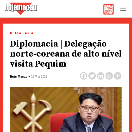
Hoje Macau
Jornal em Língua Portuguesa
Skip
to
CHINA / ÁSIA
content
Diplomacia | Delegação
norte-coreana de alto nível
visita Pequim
-
Hoje Macau
16 Mai 2018