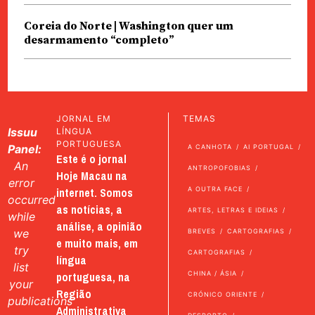
Coreia do Norte | Washington quer um
desarmamento “completo”
JORNAL EM
TEMAS
Issuu
LÍNGUA
PORTUGUESA
Panel:
A CANHOTA
AI PORTUGAL
Este é o jornal
An
ANTROPOFOBIAS
Hoje Macau na
error
internet. Somos
A OUTRA FACE
occurred
as notícias, a
ARTES, LETRAS E IDEIAS
while
análise, a opinião
we
BREVES
CARTOGRAFIAS
e muito mais, em
try
CARTOGRAFIAS
língua
list
portuguesa, na
CHINA / ÁSIA
your
Região
CRÓNICO ORIENTE
publications
Administrativa