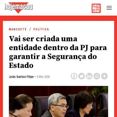
Hoje Macau
Jornal em Língua Portuguesa
Skip
to
MANCHETE
POLÍTICA
content
Vai ser criada uma
entidade dentro da PJ para
garantir a Segurança do
Estado
-
João Santos Filipe
8 Mai 2018