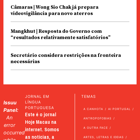
Câmaras | Wong Sio Chak já prepara
videovigilância para novo aterros
Mangkhut | Resposta do Governo com
“resultados relativamente satisfatórios”
Secretário considera restrições na fronteira
necessárias
JORNAL EM
TEMAS
Issuu
LÍNGUA
PORTUGUESA
Panel:
A CANHOTA
AI PORTUGAL
Este é o jornal
An
ANTROPOFOBIAS
Hoje Macau na
error
internet. Somos
A OUTRA FACE
occurred
as notícias, a
ARTES, LETRAS E IDEIAS