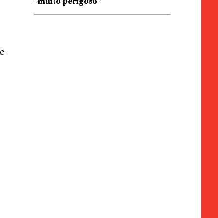
“muito perigoso”
ue