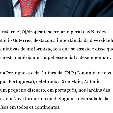
le≠’circle’]O[/dropcap] secretário-geral das Nações
ntónio Guterres, destacou a importância da diversidad
tentativas de uniformização a que se assiste e disse qu
m nesta matéria um “papel essencial a desempenhar”.
gua Portuguesa e da Cultura da CPLP (Comunidade dos
ngua Portuguesa), celebrado a 5 de Maio, António
 um pequeno discurso, em português, nos Jardins das
s, em Nova Iorque, no qual elogiou a diversidade da
íses em todos os continentes.