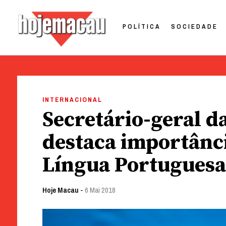
POLÍTICA
SOCIEDADE
Hoje Macau
Jornal em Língua Portuguesa
Skip
to
INTERNACIONAL
content
Secretário-geral d
destaca importânci
Língua Portuguesa
Hoje Macau
-
6 Mai 2018