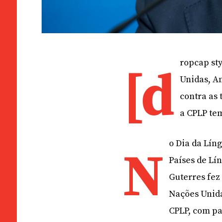
ropcap sty
[d
Unidas, A
contra as 
a CPLP te
o Dia da Lín
N
Países de Lí
Guterres fez
Nações Unida
CPLP, com pa