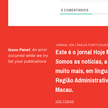
0
COMENTÁRIOS
JORNAL EM LÍNGUA PORTUGUE
Issuu Panel:
An error
Este é o jornal Hoje 
occurred while we try
Somos as notícias, a 
list your publications
muito mais, em língu
Região Administrativ
Macau.
VER TODAS