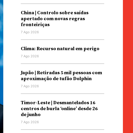
China | Controlo sobre saídas
apertado com novas regras
fronteiriças
7 Ago 2026
Clima: Recurso natural em perigo
7 Ago 2026
Japão | Retiradas 5 mil pessoas com
aproximação de tufão Dolphin
7 Ago 2026
Timor-Leste | Desmantelados 16
centros de burla ‘online’ desde 26
de junho
7 Ago 2026