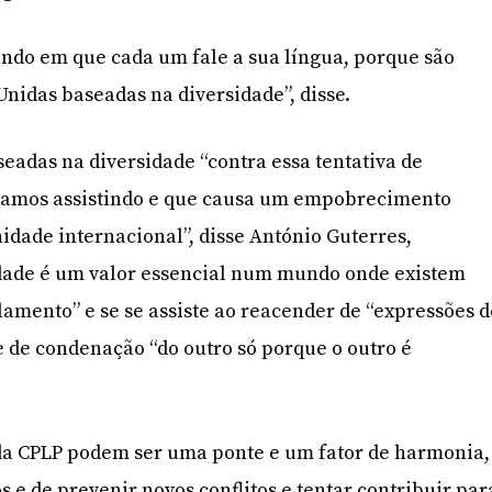
ndo em que cada um fale a sua língua, porque são
nidas baseadas na diversidade”, disse.
adas na diversidade “contra essa tentativa de
tamos assistindo e que causa um empobrecimento
dade internacional”, disse António Guterres,
idade é um valor essencial num mundo onde existem
olamento” e se se assiste ao reacender de “expressões 
e de condenação “do outro só porque o outro é
da CPLP podem ser uma ponte e um fator de harmonia,
s e de prevenir novos conflitos e tentar contribuir par