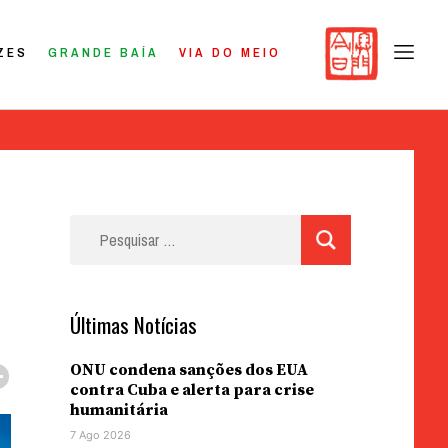
ZES
GRANDE BAÍA
VIA DO MEIO
Pesquisar
por:
Últimas Notícias
ONU condena sanções dos EUA
contra Cuba e alerta para crise
humanitária
7 Ago 2026