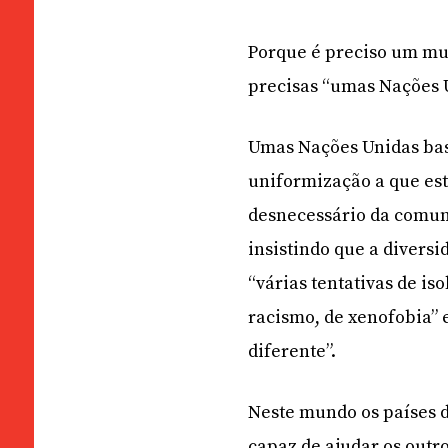
Porque é preciso um mu
precisas “umas Nações U
Umas Nações Unidas base
uniformização a que es
desnecessário da comuni
insistindo que a divers
“várias tentativas de is
racismo, de xenofobia” 
diferente”.
Neste mundo os países 
capaz de ajudar os outro