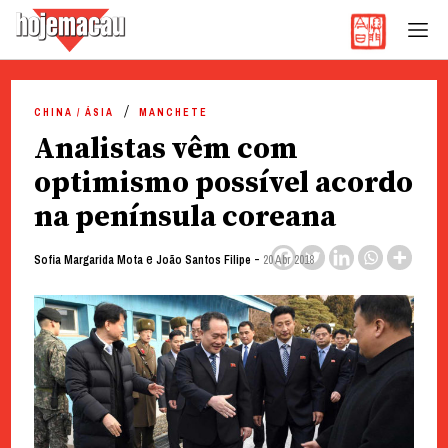
Hoje Macau
Jornal em Língua Portuguesa
Skip
to
CHINA / ÁSIA
MANCHETE
content
Analistas vêm com
optimismo possível acordo
na península coreana
e
-
Sofia Margarida Mota
João Santos Filipe
20 Abr 2018