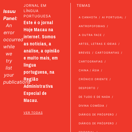
JORNAL EM
TEMAS
Issuu
LÍNGUA
PORTUGUESA
Panel:
A CANHOTA
AI PORTUGAL
Este é o jornal
An
ANTROPOFOBIAS
Hoje Macau na
error
internet. Somos
A OUTRA FACE
occurred
as notícias, a
ARTES, LETRAS E IDEIAS
while
análise, a opinião
we
BREVES
CARTOGRAFIAS
e muito mais, em
try
CARTOGRAFIAS
língua
list
portuguesa, na
CHINA / ÁSIA
your
Região
CRÓNICO ORIENTE
publications
Administrativa
DESPORTO
Especial de
DE TUDO E DE NADA
Macau.
DIVINA COMÉDIA
VER TODAS
DIÁRIOS DE PRÓSPERO
DIÁRIOS DE PRÓSPERO