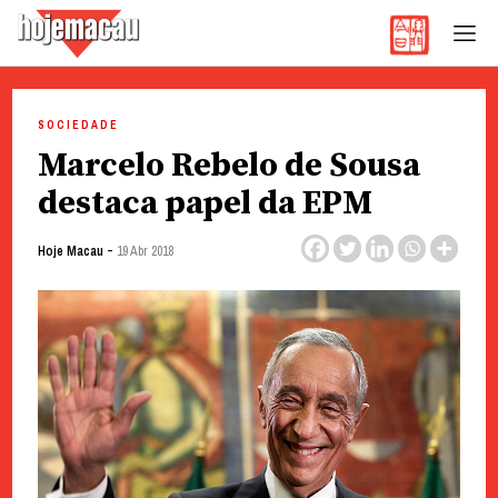
Hoje Macau
Jornal em Língua Portuguesa
Skip
to
SOCIEDADE
content
Marcelo Rebelo de Sousa
destaca papel da EPM
-
Hoje Macau
19 Abr 2018