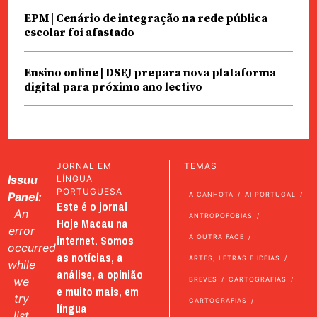
EPM | Cenário de integração na rede pública
escolar foi afastado
Ensino online | DSEJ prepara nova plataforma
digital para próximo ano lectivo
JORNAL EM
TEMAS
Issuu
LÍNGUA
PORTUGUESA
Panel:
A CANHOTA
AI PORTUGAL
Este é o jornal
An
ANTROPOFOBIAS
Hoje Macau na
error
internet. Somos
A OUTRA FACE
occurred
as notícias, a
ARTES, LETRAS E IDEIAS
while
análise, a opinião
we
BREVES
CARTOGRAFIAS
e muito mais, em
try
CARTOGRAFIAS
língua
list