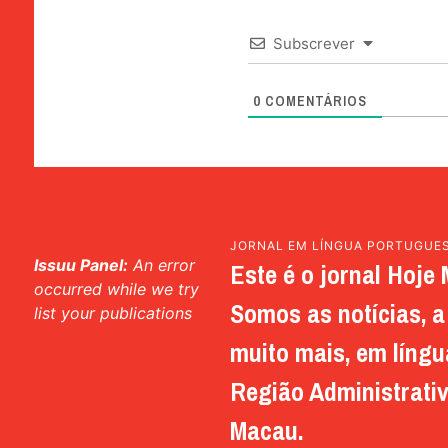
Subscrever
0
COMENTÁRIOS
JORNAL EM LÍNGUA PORTUGUE
Issuu Panel:
An error
Este é o jornal Hoje 
occurred while we try
Somos as notícias, a 
list your publications
muito mais, em língu
Região Administrativ
Macau.