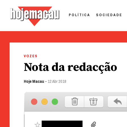
POLÍTICA
SOCIEDADE
Hoje Macau
Jornal em Língua Portuguesa
Skip
to
VOZES
content
Nota da redacção
Hoje Macau
-
12 Abr 2018