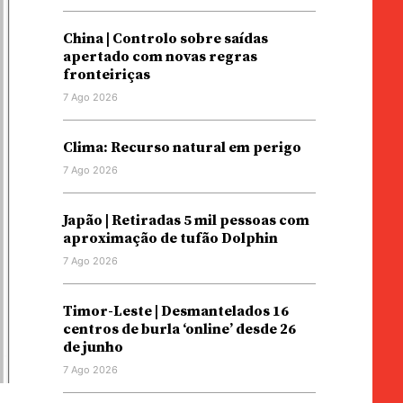
China | Controlo sobre saídas
apertado com novas regras
fronteiriças
7 Ago 2026
Clima: Recurso natural em perigo
7 Ago 2026
Japão | Retiradas 5 mil pessoas com
aproximação de tufão Dolphin
7 Ago 2026
Timor-Leste | Desmantelados 16
centros de burla ‘online’ desde 26
de junho
7 Ago 2026