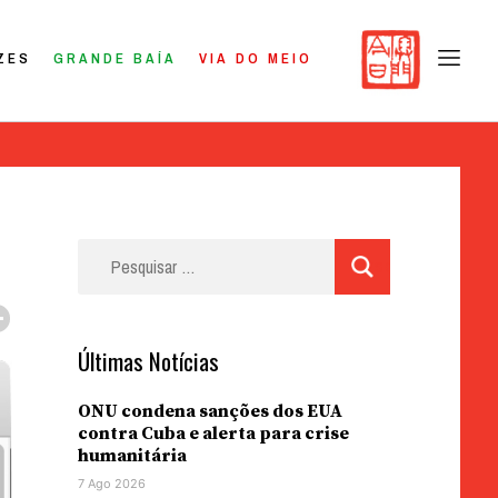
ZES
GRANDE BAÍA
VIA DO MEIO
Pesquisar
por:
Últimas Notícias
ONU condena sanções dos EUA
contra Cuba e alerta para crise
humanitária
7 Ago 2026