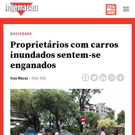
Hoje Macau
Jornal em Língua Portuguesa
Skip
to
SOCIEDADE
content
Proprietários com carros
inundados sentem-se
enganados
-
Hoje Macau
5 Abr 2018