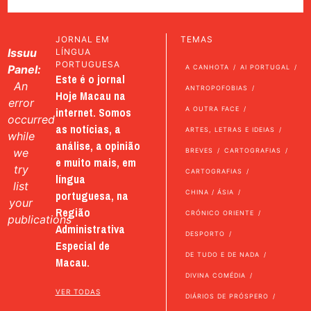
JORNAL EM
TEMAS
Issuu
LÍNGUA
PORTUGUESA
Panel:
A CANHOTA
AI PORTUGAL
Este é o jornal
An
ANTROPOFOBIAS
Hoje Macau na
error
internet. Somos
A OUTRA FACE
occurred
as notícias, a
ARTES, LETRAS E IDEIAS
while
análise, a opinião
we
BREVES
CARTOGRAFIAS
e muito mais, em
try
CARTOGRAFIAS
língua
list
portuguesa, na
CHINA / ÁSIA
your
Região
CRÓNICO ORIENTE
publications
Administrativa
DESPORTO
Especial de
DE TUDO E DE NADA
Macau.
DIVINA COMÉDIA
VER TODAS
DIÁRIOS DE PRÓSPERO