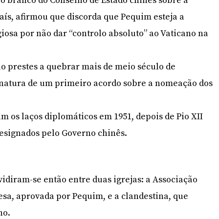
o branco do Conselho de Estado chinês sobre a
país, afirmou que discorda que Pequim esteja a
igiosa por não dar “controlo absoluto” ao Vaticano na
ão prestes a quebrar mais de meio século de
natura de um primeiro acordo sobre a nomeação dos
m os laços diplomáticos em 1951, depois de Pio XII
esignados pelo Governo chinês.
vidiram-se então entre duas igrejas: a Associação
nesa, aprovada por Pequim, e a clandestina, que
no.