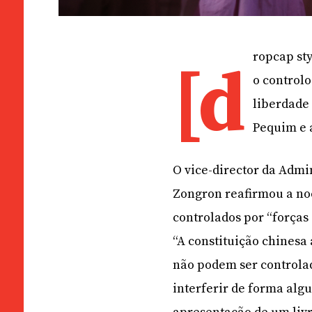
ropcap sty
[d
o control
liberdade
Pequim e 
O vice-director da Admi
Zongron reafirmou a noç
controlados por “forças 
“A constituição chinesa
não podem ser controlad
interferir de forma alg