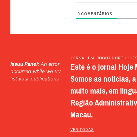
0
COMENTÁRIOS
JORNAL EM LÍNGUA PORTUGUE
Issuu Panel:
An error
Este é o jornal Hoje 
occurred while we try
Somos as notícias, a 
list your publications
muito mais, em língu
Região Administrativ
Macau.
VER TODAS