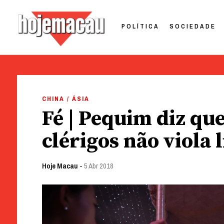
POLÍTICA
SOCIEDADE
Hoje Macau
Jornal em Língua Portuguesa
Skip
to
CHINA / ÁSIA
content
Fé | Pequim diz qu
clérigos não viola 
Hoje Macau
-
5 Abr 2018