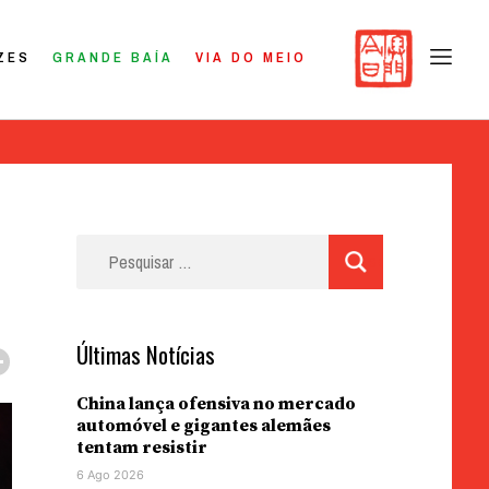
ZES
GRANDE BAÍA
VIA DO MEIO
Pesquisar
por:
Últimas Notícias
China lança ofensiva no mercado
automóvel e gigantes alemães
tentam resistir
6 Ago 2026