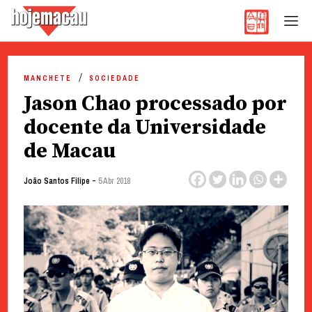
Hoje Macau
Jornal em Língua Portuguesa
Skip
to
MANCHETE
SOCIEDADE
content
Jason Chao processado por
docente da Universidade
de Macau
-
João Santos Filipe
5 Abr 2018