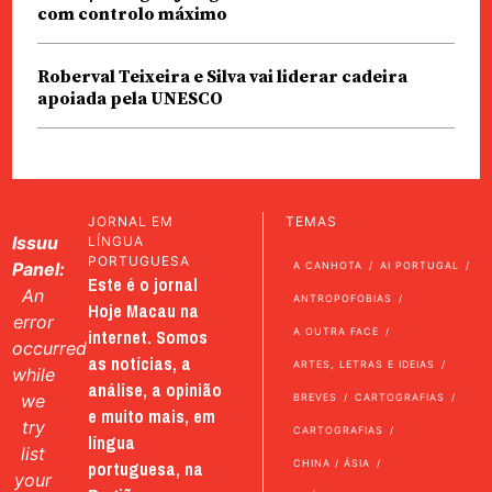
com controlo máximo
Roberval Teixeira e Silva vai liderar cadeira
apoiada pela UNESCO
JORNAL EM
TEMAS
Issuu
LÍNGUA
PORTUGUESA
Panel:
A CANHOTA
AI PORTUGAL
Este é o jornal
An
ANTROPOFOBIAS
Hoje Macau na
error
internet. Somos
A OUTRA FACE
occurred
as notícias, a
ARTES, LETRAS E IDEIAS
while
análise, a opinião
we
BREVES
CARTOGRAFIAS
e muito mais, em
try
CARTOGRAFIAS
língua
list
portuguesa, na
CHINA / ÁSIA
your