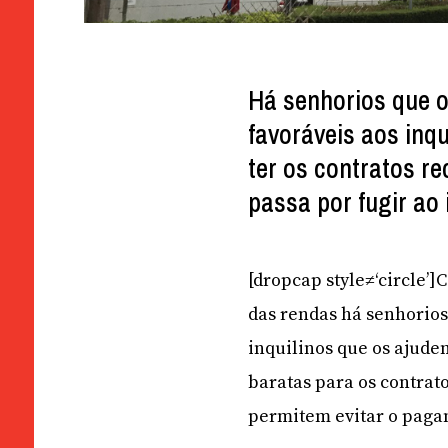
Há senhorios que 
favoráveis aos inq
ter os contratos r
passa por fugir ao
[dropcap style≠‘circle’]
das rendas há senhorio
inquilinos que os ajude
baratas para os contrat
permitem evitar o paga