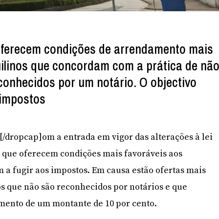
oferecem condições de arrendamento mais
uilinos que concordam com a prática de nã
econhecidos por um notário. O objectivo
 impostos
C[/dropcap]om a entrada em vigor das alterações à lei
s que oferecem condições mais favoráveis aos
m a fugir aos impostos. Em causa estão ofertas mais
os que não são reconhecidos por notários e que
mento de um montante de 10 por cento.