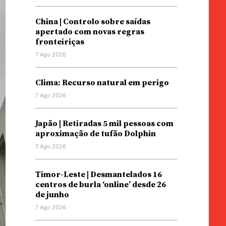
China | Controlo sobre saídas
apertado com novas regras
fronteiriças
7 Ago 2026
Clima: Recurso natural em perigo
7 Ago 2026
Japão | Retiradas 5 mil pessoas com
aproximação de tufão Dolphin
7 Ago 2026
Timor-Leste | Desmantelados 16
centros de burla ‘online’ desde 26
de junho
7 Ago 2026