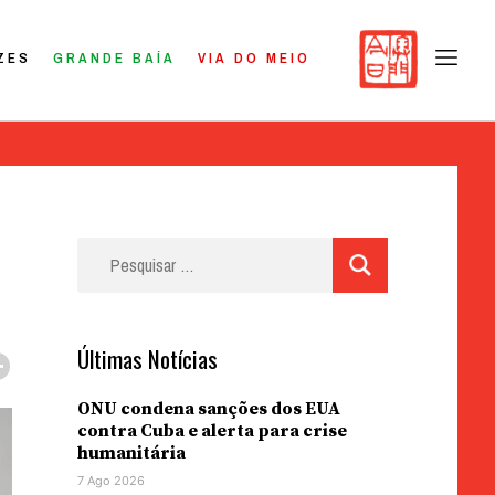
ZES
GRANDE BAÍA
VIA DO MEIO
Pesquisar
por:
Últimas Notícias
ONU condena sanções dos EUA
contra Cuba e alerta para crise
humanitária
7 Ago 2026