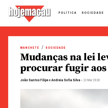
POLÍTICA
SOCIEDADE
Hoje Macau
Jornal em Língua Portuguesa
Skip
to
MANCHETE
SOCIEDADE
content
Mudanças na lei le
procurar fugir aos
João Santos Filipe
e
Andreia Sofia Silva
-
13 Mar 2018