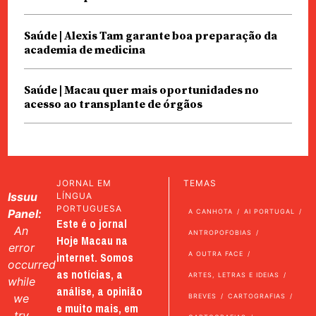
Saúde | Alexis Tam garante boa preparação da
academia de medicina
Saúde | Macau quer mais oportunidades no
acesso ao transplante de órgãos
JORNAL EM
TEMAS
Issuu
LÍNGUA
PORTUGUESA
Panel:
A CANHOTA
AI PORTUGAL
Este é o jornal
An
ANTROPOFOBIAS
Hoje Macau na
error
internet. Somos
A OUTRA FACE
occurred
as notícias, a
ARTES, LETRAS E IDEIAS
while
análise, a opinião
we
BREVES
CARTOGRAFIAS
e muito mais, em
try