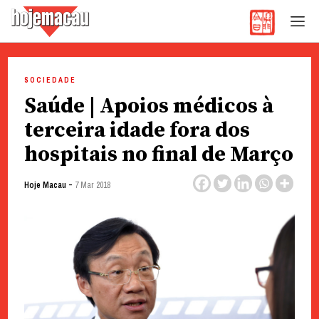
Hoje Macau
Jornal em Língua Portuguesa
Skip
to
SOCIEDADE
content
Saúde | Apoios médicos à
terceira idade fora dos
hospitais no final de Março
-
Hoje Macau
7 Mar 2018