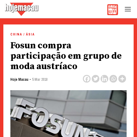
Hoje Macau
Jornal em Língua Portuguesa
Skip
to
CHINA / ÁSIA
content
Fosun compra
participação em grupo de
moda austríaco
-
Hoje Macau
5 Mar 2018