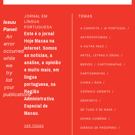
JORNAL EM
TEMAS
Issuu
LÍNGUA
PORTUGUESA
Panel:
A CANHOTA
AI PORTUGAL
Este é o jornal
An
ANTROPOFOBIAS
Hoje Macau na
error
internet. Somos
A OUTRA FACE
occurred
as notícias, a
ARTES, LETRAS E IDEIAS
while
análise, a opinião
we
BREVES
CARTOGRAFIAS
e muito mais, em
try
CARTOGRAFIAS
língua
list
portuguesa, na
CHINA / ÁSIA
your
Região
CRÓNICO ORIENTE
publications
Administrativa
DESPORTO
Especial de
DE TUDO E DE NADA
Macau.
DIVINA COMÉDIA
VER TODAS
DIÁRIOS DE PRÓSPERO