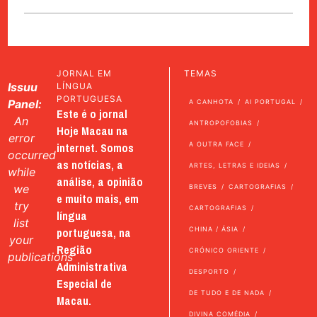
JORNAL EM
TEMAS
Issuu
LÍNGUA
PORTUGUESA
Panel:
A CANHOTA
AI PORTUGAL
Este é o jornal
An
ANTROPOFOBIAS
Hoje Macau na
error
internet. Somos
A OUTRA FACE
occurred
as notícias, a
ARTES, LETRAS E IDEIAS
while
análise, a opinião
we
BREVES
CARTOGRAFIAS
e muito mais, em
try
CARTOGRAFIAS
língua
list
portuguesa, na
CHINA / ÁSIA
your
Região
CRÓNICO ORIENTE
publications
Administrativa
DESPORTO
Especial de
DE TUDO E DE NADA
Macau.
DIVINA COMÉDIA