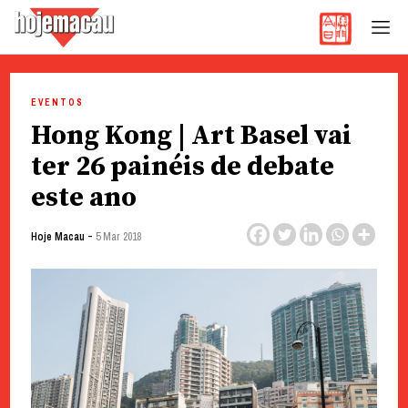
Hoje Macau
Jornal em Língua Portuguesa
Skip
to
EVENTOS
content
Hong Kong | Art Basel vai
ter 26 painéis de debate
este ano
-
Hoje Macau
5 Mar 2018