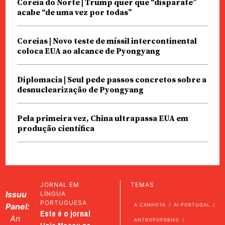
Coreia do Norte | Trump quer que “disparate”
acabe “de uma vez por todas”
Coreias | Novo teste de míssil intercontinental
coloca EUA ao alcance de Pyongyang
Diplomacia | Seul pede passos concretos sobre a
desnuclearização de Pyongyang
Pela primeira vez, China ultrapassa EUA em
produção científica
JORNAL EM
TEMAS
Issuu
LÍNGUA
PORTUGUESA
Panel:
A CANHOTA
AI PORTUGAL
Este é o jornal
An
ANTROPOFOBIAS