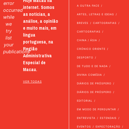
Hoje Macau na
error
internet. Somos
A OUTRA FACE
occurred
as notícias, a
ARTES, LETRAS E IDEIAS
while
análise, a opinião
we
BREVES
CARTOGRAFIAS
e muito mais, em
try
CARTOGRAFIAS
língua
list
portuguesa, na
CHINA / ÁSIA
your
Região
CRÓNICO ORIENTE
publications
Administrativa
DESPORTO
Especial de
DE TUDO E DE NADA
Macau.
DIVINA COMÉDIA
VER TODAS
DIÁRIOS DE PRÓSPERO
DIÁRIOS DE PRÓSPERO
EDITORIAL
EM MODO DE PERGUNTAR
ENTREVISTA
ESTENDAIS
EVENTOS
EXPECTORAÇÃO