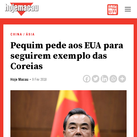
Hoje Macau
Jornal em Língua Portuguesa
Skip
to
CHINA / ÁSIA
content
Pequim pede aos EUA para
seguirem exemplo das
Coreias
-
Hoje Macau
9 Fev 2018