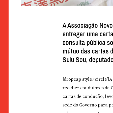
A Associação Novo
entregar uma cart
consulta pública 
mútuo das cartas d
Sulu Sou, deputado
[dropcap style≠’circle’
receber condutores da 
cartas de condução, lev
sede do Governo para pe