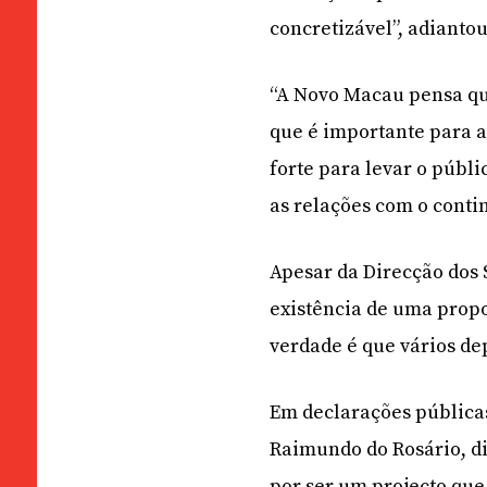
concretizável”, adiantou
“A Novo Macau pensa que
que é importante para 
forte para levar o públi
as relações com o conti
Apesar da Direcção dos S
existência de uma propo
verdade é que vários de
Em declarações públicas
Raimundo do Rosário, di
por ser um projecto que