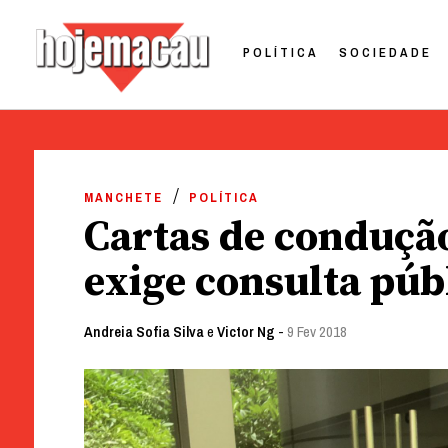
POLÍTICA
SOCIEDADE
Hoje Macau
Jornal em Língua Portuguesa
Skip
to
MANCHETE
POLÍTICA
content
Cartas de conduçã
exige consulta púb
Andreia Sofia Silva
e
Victor Ng
-
9 Fev 2018