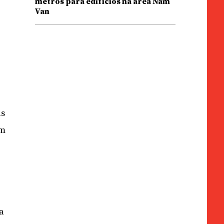
metros para edifícios na área Nam
Van
as
em
a