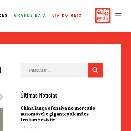
ZES
GRANDE BAÍA
VIA DO MEIO
u
Pesquisar
por:
Últimas Notícias
China lança ofensiva no mercado
automóvel e gigantes alemães
tentam resistir
6 Ago 2026