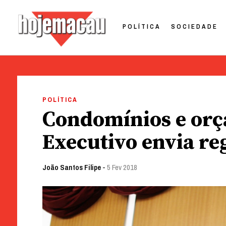
POLÍTICA
SOCIEDADE
Hoje Macau
Jornal em Língua Portuguesa
Skip
to
POLÍTICA
content
Condomínios e orç
Executivo envia r
João Santos Filipe
-
5 Fev 2018