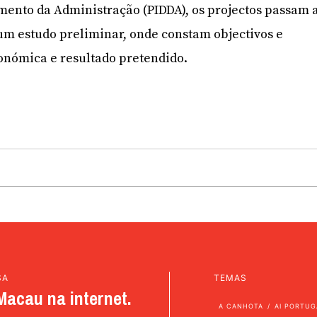
ento da Administração (PIDDA), os projectos passam 
um estudo preliminar, onde constam objectivos e
conómica e resultado pretendido.
SA
TEMAS
Macau na internet.
A CANHOTA
AI PORTUG