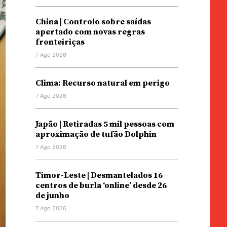
China | Controlo sobre saídas
apertado com novas regras
fronteiriças
7 Ago 2026
Clima: Recurso natural em perigo
7 Ago 2026
Japão | Retiradas 5 mil pessoas com
aproximação de tufão Dolphin
7 Ago 2026
Timor-Leste | Desmantelados 16
centros de burla ‘online’ desde 26
de junho
7 Ago 2026