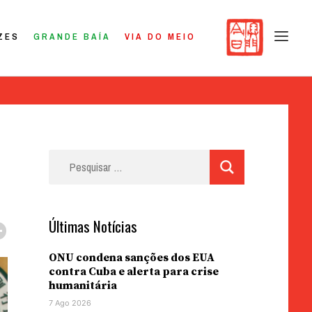
ZES
GRANDE BAÍA
VIA DO MEIO
Pesquisar
por:
Últimas Notícias
ONU condena sanções dos EUA
contra Cuba e alerta para crise
humanitária
7 Ago 2026