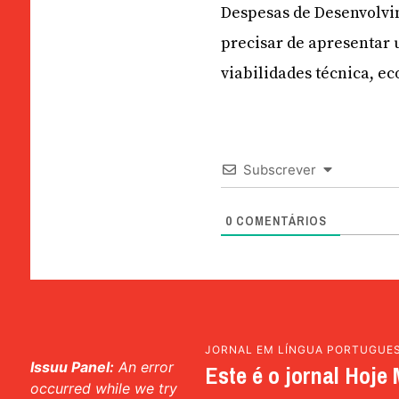
Despesas de Desenvolvim
precisar de apresentar 
viabilidades técnica, e
Subscrever
0
COMENTÁRIOS
JORNAL EM LÍNGUA PORTUGUE
Issuu Panel:
An error
Este é o jornal Hoje 
occurred while we try