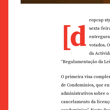
ropcap st
[d
sexta-feir
entregues
votados. 
da Activi
“Regulamentação da Le
O primeira visa comple
de Condomínios, que ent
administrativos sobre o
cancelamento da licença