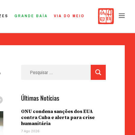
ZES
GRANDE BAÍA
VIA DO MEIO
s
Pesquisar
por:
Últimas Notícias
ONU condena sanções dos EUA
contra Cuba e alerta para crise
humanitária
7 Ago 2026