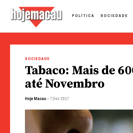
POLÍTICA
SOCIEDADE
Hoje Macau
Jornal em Língua Portuguesa
Skip
to
SOCIEDADE
content
Tabaco: Mais de 6
até Novembro
Hoje Macau
-
7 Dez 2017