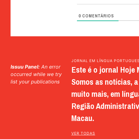
0
COMENTÁRIOS
JORNAL EM LÍNGUA PORTUGUE
Issuu Panel:
An error
Este é o jornal Hoje 
occurred while we try
Somos as notícias, a 
list your publications
muito mais, em língu
Região Administrativ
Macau.
VER TODAS