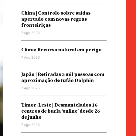
China | Controlo sobre saídas
apertado com novas regras
fronteiriças
7 Ago 2026
Clima: Recurso natural em perigo
7 Ago 2026
Japão | Retiradas 5 mil pessoas com
aproximação de tufão Dolphin
7 Ago 2026
Timor-Leste | Desmantelados 16
centros de burla ‘online’ desde 26
de junho
7 Ago 2026