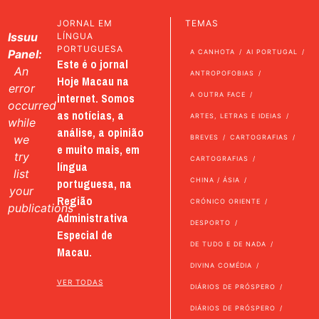
JORNAL EM
TEMAS
Issuu
LÍNGUA
PORTUGUESA
Panel:
A CANHOTA
AI PORTUGAL
Este é o jornal
An
ANTROPOFOBIAS
Hoje Macau na
error
internet. Somos
A OUTRA FACE
occurred
as notícias, a
ARTES, LETRAS E IDEIAS
while
análise, a opinião
we
BREVES
CARTOGRAFIAS
e muito mais, em
try
CARTOGRAFIAS
língua
list
portuguesa, na
CHINA / ÁSIA
your
Região
CRÓNICO ORIENTE
publications
Administrativa
DESPORTO
Especial de
DE TUDO E DE NADA
Macau.
DIVINA COMÉDIA
VER TODAS
DIÁRIOS DE PRÓSPERO
DIÁRIOS DE PRÓSPERO