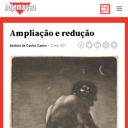
Hoje Macau
Jornal em Língua Portuguesa
Skip
Ampliação e redução
to
content
-
António de Castro Caeiro
10 Nov 2017