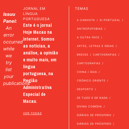
JORNAL EM
TEMAS
Issuu
LÍNGUA
PORTUGUESA
Panel:
A CANHOTA
AI PORTUGAL
Este é o jornal
An
ANTROPOFOBIAS
Hoje Macau na
error
internet. Somos
A OUTRA FACE
occurred
as notícias, a
ARTES, LETRAS E IDEIAS
while
análise, a opinião
we
BREVES
CARTOGRAFIAS
e muito mais, em
try
CARTOGRAFIAS
língua
list
portuguesa, na
CHINA / ÁSIA
your
Região
CRÓNICO ORIENTE
publications
Administrativa
DESPORTO
Especial de
DE TUDO E DE NADA
Macau.
DIVINA COMÉDIA
VER TODAS
DIÁRIOS DE PRÓSPERO
DIÁRIOS DE PRÓSPERO