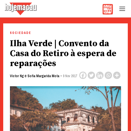
Hoje Macau
Jornal em Língua Portuguesa
Skip
to
SOCIEDADE
content
Ilha Verde | Convento da
Casa do Retiro à espera de
reparações
e
-
Victor Ng
Sofia Margarida Mota
9 Nov 2017