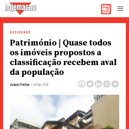
Hoje Macau
Jornal em Língua Portuguesa
Skip
to
SOCIEDADE
content
Património | Quase todos
os imóveis propostos a
classificação recebem aval
da população
-
Joana Freitas
23 Ago 2016