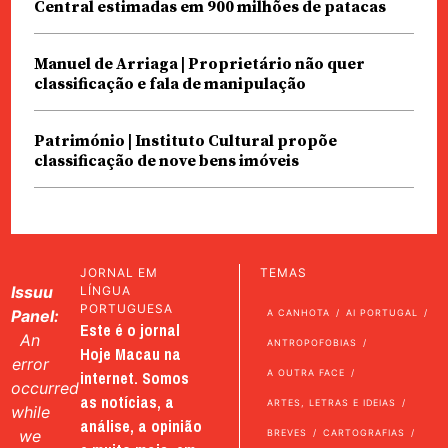
Central estimadas em 900 milhões de patacas
Manuel de Arriaga | Proprietário não quer
classificação e fala de manipulação
Património | Instituto Cultural propõe
classificação de nove bens imóveis
JORNAL EM
TEMAS
Issuu
LÍNGUA
PORTUGUESA
Panel:
A CANHOTA
AI PORTUGAL
Este é o jornal
An
ANTROPOFOBIAS
Hoje Macau na
error
internet. Somos
A OUTRA FACE
occurred
as notícias, a
ARTES, LETRAS E IDEIAS
while
análise, a opinião
we
BREVES
CARTOGRAFIAS