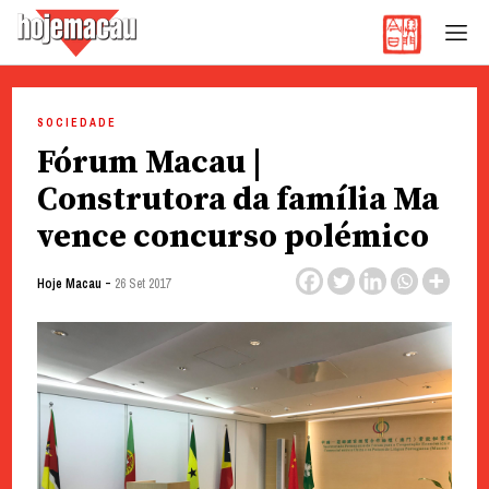
Hoje Macau
Jornal em Língua Portuguesa
Skip
to
SOCIEDADE
content
Fórum Macau |
Construtora da família Ma
vence concurso polémico
-
Hoje Macau
26 Set 2017