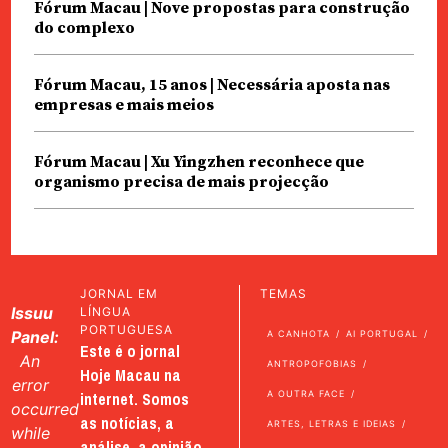
Fórum Macau | Nove propostas para construção
do complexo
Fórum Macau, 15 anos | Necessária aposta nas
empresas e mais meios
Fórum Macau | Xu Yingzhen reconhece que
organismo precisa de mais projecção
JORNAL EM
TEMAS
Issuu
LÍNGUA
PORTUGUESA
Panel:
A CANHOTA
AI PORTUGAL
Este é o jornal
An
ANTROPOFOBIAS
Hoje Macau na
error
internet. Somos
A OUTRA FACE
occurred
as notícias, a
ARTES, LETRAS E IDEIAS
while
análise, a opinião