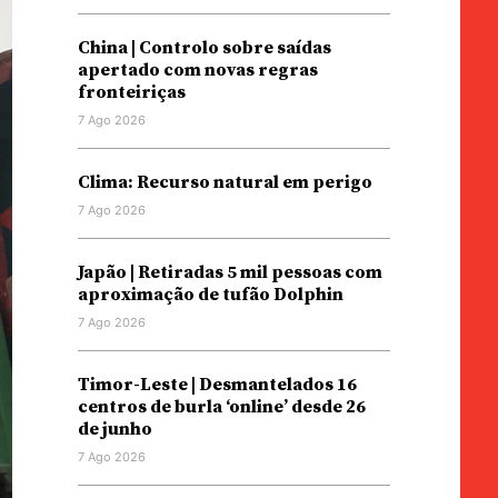
China | Controlo sobre saídas
apertado com novas regras
fronteiriças
7 Ago 2026
Clima: Recurso natural em perigo
7 Ago 2026
Japão | Retiradas 5 mil pessoas com
aproximação de tufão Dolphin
7 Ago 2026
Timor-Leste | Desmantelados 16
centros de burla ‘online’ desde 26
de junho
7 Ago 2026