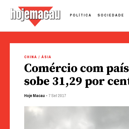
POLÍTICA
SOCIEDADE
Hoje Macau
Jornal em Língua Portuguesa
Skip
to
CHINA / ÁSIA
content
Comércio com país
sobe 31,29 por cen
Hoje Macau
-
7 Set 2017