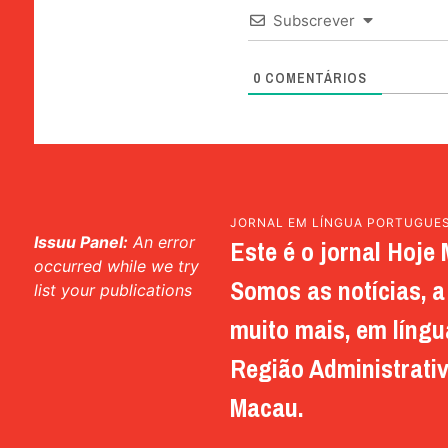
Subscrever
0
COMENTÁRIOS
JORNAL EM LÍNGUA PORTUGUE
Issuu Panel:
An error
Este é o jornal Hoje 
occurred while we try
Somos as notícias, a 
list your publications
muito mais, em língu
Região Administrativ
Macau.