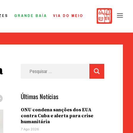
ZES
GRANDE BAÍA
VIA DO MEIO
a
Pesquisar
por:
Últimas Notícias
ONU condena sanções dos EUA
contra Cuba e alerta para crise
humanitária
7 Ago 2026