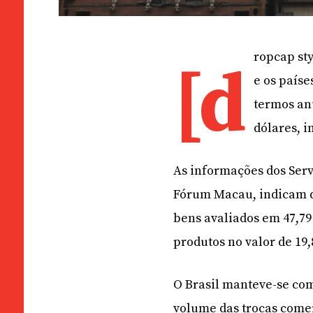
ropcap sty
[d
e os país
termos an
dólares, i
As informações dos Serv
Fórum Macau, indicam q
bens avaliados em 47,79
produtos no valor de 19,
O Brasil manteve-se co
volume das trocas comerc