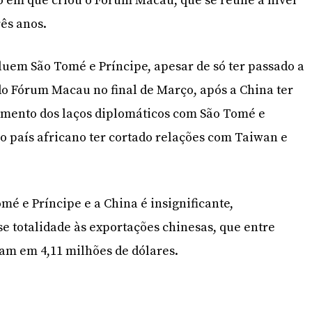
o em que criou o Fórum Macau, que se reúne a nível
rês anos.
luem São Tomé e Príncipe, apesar de só ter passado a
 do Fórum Macau no final de Março, após a China ter
imento dos laços diplomáticos com São Tomé e
 o país africano ter cortado relações com Taiwan e
mé e Príncipe e a China é insignificante,
 totalidade às exportações chinesas, que entre
ram em 4,11 milhões de dólares.