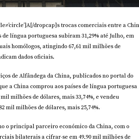
le≠’circle’]A[/dropcap]s trocas comerciais entre a Chi
es de língua portuguesa subiram 31,29% até Julho, em
uais homólogos, atingindo 67,61 mil milhões de
ndicam dados oficiais.
iços de Alfândega da China, publicados no portal do
ue a China comprou aos países de língua portuguesa
 mil milhões de dólares, mais 33,74%, e vendeu
82 mil milhões de dólares, mais 25,74%.
mo o principal parceiro económico da China, com o
iais bilaterais a cifrar-se em 49,90 mil milhões de