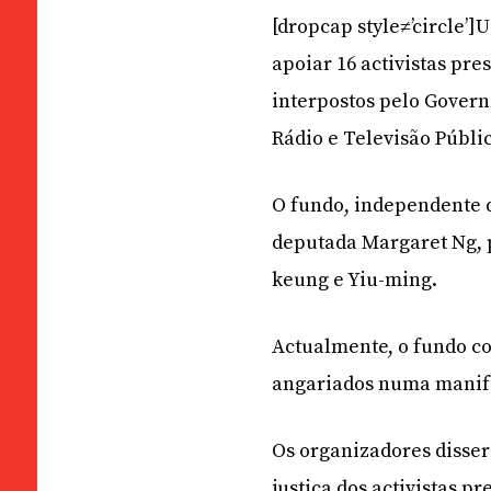
[dropcap style≠’circle’
apoiar 16 activistas pr
interpostos pelo Govern
Rádio e Televisão Públic
O fundo, independente d
deputada Margaret Ng, p
keung e Yiu-ming.
Actualmente, o fundo c
angariados numa manif
Os organizadores disser
justiça dos activistas p