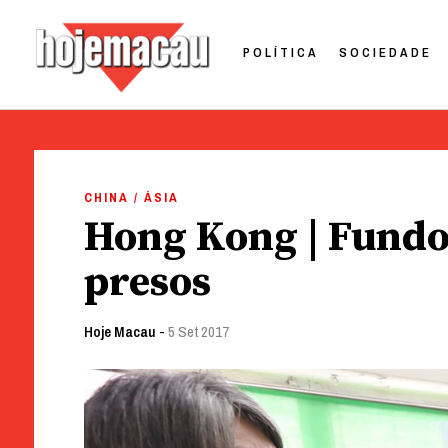
POLÍTICA
SOCIEDADE
Hoje Macau
Jornal em Língua Portuguesa
Skip
to
CHINA / ÁSIA
content
Hong Kong | Fundo 
presos
Hoje Macau
-
5 Set 2017