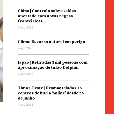
China | Controlo sobre saídas
apertado com novas regras
fronteiriças
7 Ago 2026
Clima: Recurso natural em perigo
7 Ago 2026
Japão | Retiradas 5 mil pessoas com
aproximação de tufão Dolphin
7 Ago 2026
Timor-Leste | Desmantelados 16
centros de burla ‘online’ desde 26
de junho
7 Ago 2026