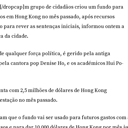
]U[/dropcap]m grupo de cidadãos criou um fundo para
esos em Hong Kong no mês passado, após recursos
o para rever as sentenças iniciais, informou ontem a
a da cidade.
e qualquer força política, é gerido pela antiga
ela cantora pop Denise Ho, e os académicos Hui Po-
onta com 2,5 milhões de dólares de Hong Kong
estação no mês passado.
am que o fundo vai ser usado para futuros gastos com 
resos e para dar 10.000 dólares de Hong Kong por mês à